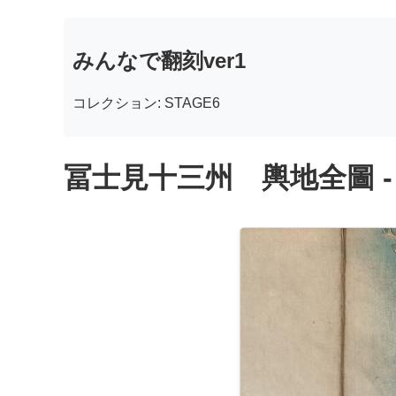
みんなで翻刻ver1
コレクション: STAGE6
冨士見十三州 輿地全圖 -