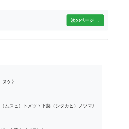
次のページ →
（ムスヒ）トメツヽ下襲（シタカヒ）ノツマ》