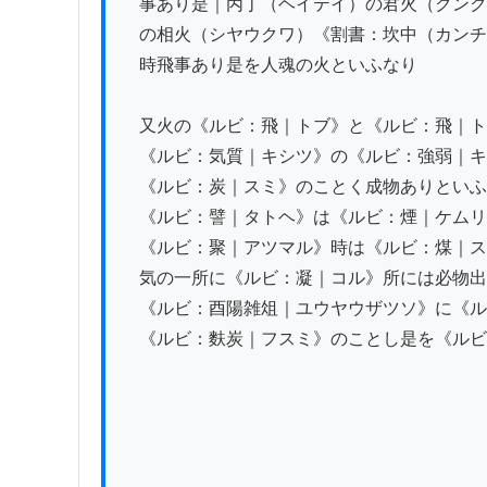
　事あり是｜丙丁（ヘイテイ）の君火（クンク
　の相火（シヤウクワ）《割書：坎中（カンチ
　時飛事あり是を人魂の火といふなり

　又火の《ルビ：飛｜トブ》と《ルビ：飛｜ト
　《ルビ：気質｜キシツ》の《ルビ：強弱｜キ
　《ルビ：炭｜スミ》のことく成物ありといふ
　《ルビ：譬｜タトヘ》は《ルビ：煙｜ケムリ
　《ルビ：聚｜アツマル》時は《ルビ：煤｜ス
　気の一所に《ルビ：凝｜コル》所には必物出
　《ルビ：酉陽雑俎｜ユウヤウザツソ》に《ル
　《ルビ：麩炭｜フスミ》のことし是を《ルビ