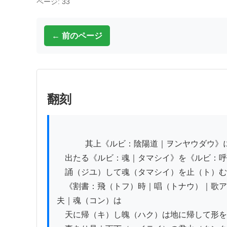
ページ: 33
← 前のページ
翻刻
          　其上《ルビ：陰陽道｜ヲンヤウダウ》に《ルビ：招魂続魄｜セウコンゾクハクノ》法とて《ルビ：抜｜ヌケ》

　出たる《ルビ：魂｜タマシイ》を《ルビ：呼
　誦（ジユ）して魂（タマシイ）を止（ト）む
　《割書：飛（トフ）時｜唱（トナウ）｜歌ア
夫｜魂（コン）は

　天に帰（キ）し魄（ハク）は地に帰して形を