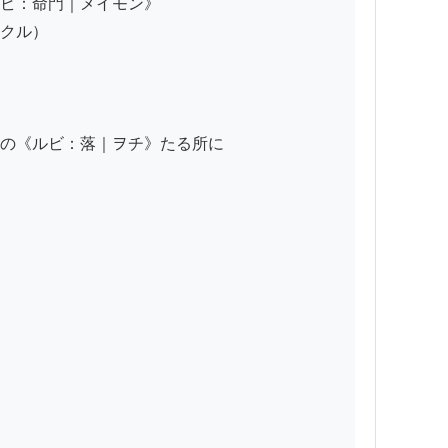
ビ：命門｜メイモン》

クル）

の《ルビ：落｜ヲチ》たる所に
