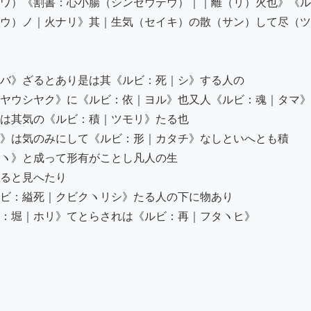
ワ）《割書：心小腸（シンセウテウ）｜｜離（リ）火也》《ル
ウ）ノ｜火ナリ》其｜生気（セイキ）の散（サン）して尽（ツ
バ》ざるとあり是は其《ルビ：死｜シ》する人の

ヤウシヤク》に《ルビ：依｜ヨル》也又人《ルビ：魂｜タマ》
は其気の《ルビ：積｜ツモリ》たる也

》は気のみにして《ルビ：形｜カタチ》なしといへとも積

ヽ》と成って形有がことし凡人の生

ると見へたり

ビ：縊死｜クビクヽリシ》たる人の下に物あり

：堀｜ホリ》てとらされは《ルビ：再｜フタヽヒ》
