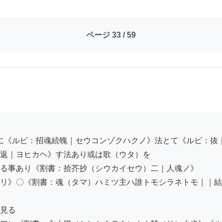
ページ 33 / 59
返｜ヨヒカヘ》す法あり或は歌（ウタ）を

る事あり《割書：拾芥抄（シウカイセウ）二｜人魂ノ》

リ》〇《割書：魂（タマ）ハミツ主ハ誰トモシラネトモ｜｜結
見る
