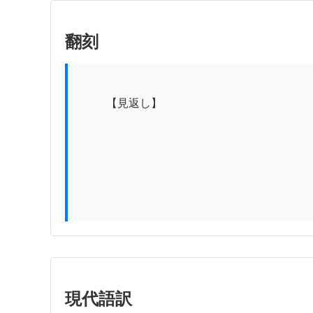
翻刻
          【見返し】

現代語訳