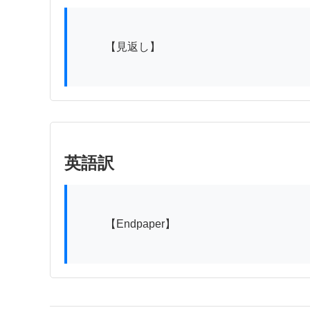
          【見返し】

英語訳
          【Endpaper】
