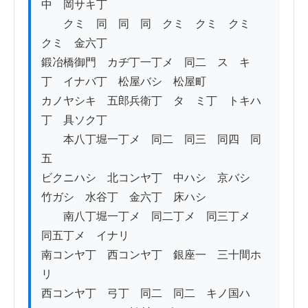
中　岡サキ丁

　　クミ　同　同　同　クミ　クミ　クミ　
クミ　金六丁

鍛冶橋御門　カヂ丁一丁メ　同二　スゞキ
丁　イナバ丁　松屋バシ　松屋町

カノヤシキ　五郎兵衛丁　タゝミ丁　トキハ
丁　具ソク丁　

　　本八丁堀一丁メ　同二　同三　同四　同
五

ビクニハシ　北コンヤ丁　中ハシ　京バシ　
竹ガシ　水谷丁　金六丁　床ハシ

　　南八丁堀一丁メ　同二丁メ　同三丁メ　
同五丁メ　イナリ

南コンヤ丁　西コンヤ丁　銀座一　三十間ホ
リ　

西コンヤ丁　弓丁　同二　同二　キノ国ハ