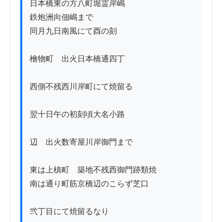
日本橋東の方八町堀霊岸嶋

鉄炮洲向佃嶋まで

同月九日南風にて酉の刻

檜物町ゟ出火日本橋通四丁

西側不残西川岸町にて焼留る

翌十日午の初刻頃大名小路

辺ゟ出火数寄屋川岸御門まで

東は上槙町ゟ築地不残西御門跡類焼

南は通り町筋京橋辺のこらず芝口

弐丁目にて焼留るなり
