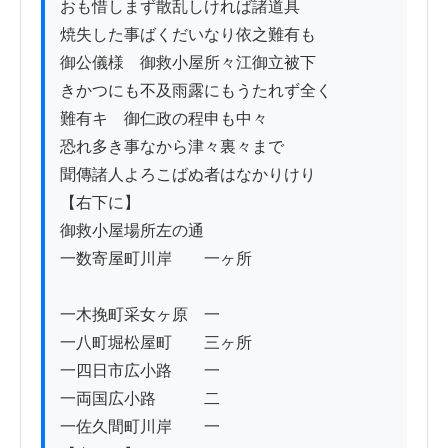
おも惜しまず散乱しければ諸道具

焼失した事ばくだいなり依之難有も

御公儀様ゟ御救小屋所々江御立被下

きかつにも不及雨露にもうたれず全く

難有キ　御仁政の程申も中々

恐れ多き事なから津々裏々まで

聞傳諸人よろこばぬ者はなかりけり

【右下に】

御救小屋場所左の通

一数寄屋町川岸　　一ヶ所

一木挽町采女ヶ原　一

一八町堀松屋町　　三ヶ所

一四日市広小路　　一

一両国広小路　　　二

一佐久間町川岸　　一
