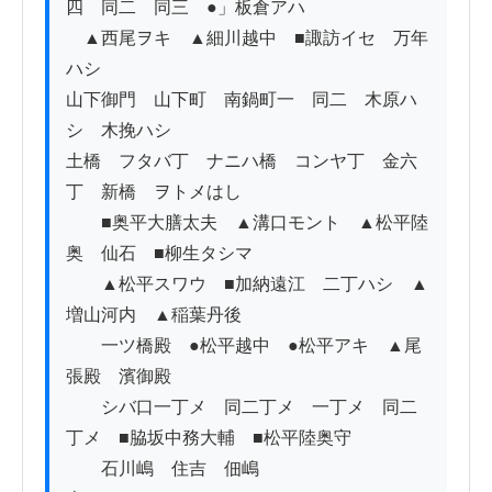
四　同二　同三　●」板倉アハ

　▲西尾ヲキ　▲細川越中　■諏訪イセ　万年
ハシ　　

山下御門　山下町　南鍋町一　同二　木原ハ
シ　木挽ハシ

土橋　フタバ丁　ナニハ橋　コンヤ丁　金六
丁　新橋　ヲトメはし

　　■奥平大膳太夫　▲溝口モント　▲松平陸
奥　仙石　■柳生タシマ　

　　▲松平スワウ　■加納遠江　二丁ハシ　▲
増山河内　▲稲葉丹後

　　一ツ橋殿　●松平越中　●松平アキ　▲尾
張殿　濱御殿

　　シバ口一丁メ　同二丁メ　一丁メ　同二
丁メ　■脇坂中務大輔　■松平陸奥守

　　石川嶋　住吉　佃嶋　　　　　