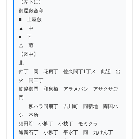
【左下に】

御屋敷合印

■　上屋敷

▲　中

●　下

△　蔵

【図中】

北

仲丁　同　花房丁　佐久間丁1丁メ　此辺ゟ出
火　同三丁

筋違御門　和泉橋　アラメバシ　アサクサご
門　

　　柳ハラ同朋丁　吉川町　同新地　両国ハ
シ　本所

須田貯　小柳丁　小枝丁　モミクラ

通新石丁　小柳丁　平永丁　同　九けん丁　