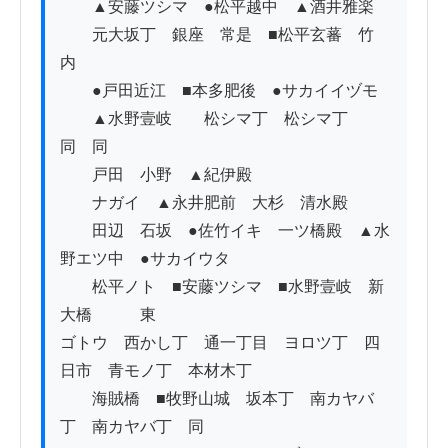
　　▲安藤ツシマ　●松平越中　▲酒井雅楽

　　元大坂丁　銀座　常是　■松平玄蕃　竹
内　

　　●戸田近江　■本多肥後　●サカイイヅモ

　　▲水野壹岐　　松シマ丁　松シマ丁　
同　同　

　　戸田　小野　▲紀伊殿

　　ナガイ　▲永井肥前　大杉　清水殿

　　田辺　石坂　●佐竹イキ　一ツ橋殿　▲水
野エツ中　●サカイウタ

　　松平ノト　■安藤ツシマ　■水野壹岐　新
大橋　　　東

ゴトウ　西かし丁　通一丁目　ヨロツ丁　四
日市　青モノ丁　本材木丁

　　海賊橋　■牧野山城　坂本丁　南カヤバ
丁　南カヤバ丁　同
