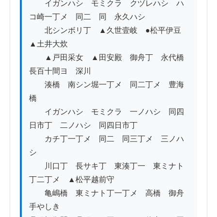
　　イガンハシ　モミクラ　クヅレハシ　ハ
コ崎一丁メ　同二　同　永久ハシ

　　北シンボリ丁　▲久世壹岐　●松平伊豆　
▲土井大炊

　　▲戸田采女　▲田安殿　御舟丁　永代橋
長百十間ヨ　深川

　　湊橋　南シン堀一丁メ　同二丁メ　豊海
橋

　　イガンハシ　モミクラ　一ノハシ　同四
日市丁　二ノハシ　同四日市丁　

　　カチ丁一丁メ　同二　同三丁メ　三ノハ
シ

　　川口丁　長サキ丁　東湊丁一　東ミナト
丁二丁メ　▲松平越前守

　　亀嶋橋　東ミナト丁一丁メ　高橋　御舟
手やしき
