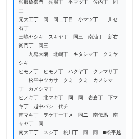
呉服橋御門　呉服丁　平マツ丁　佐内丁　同
二

元大工丁　同　同二丁目　小マツ丁　　川せ
石丁

三嶋ヤシキ　スキヤ丁　同三　南油丁　新右
衛門丁　同三　

　　九鬼大隅　北嶋丁　キタシマ丁　クミヤ
シキ　

ヒモノ丁　ヒモノ丁　ハクヤ丁　クレマサ丁

　　松平中ツカサ　クミ　クミ　カメシマ
丁　カメシマ丁

ヒノキ丁　北マキ丁　同　同　岩倉丁　下マ
キ丁　越中バシ　代チ

南マキ丁　ヲケ丁一丁メ　同二　南伝馬　南
サヤ丁　同　

南大工丁　スシ丁　松川丁　同　同　■松平越