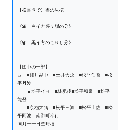
【横書きで】書の見様

《箱：白イ方焼ヶ場の分》

《箱：黒イ方のこりし分》

【図中の一部】

西　■細川越中　■土井大炊　■松平伯耆　■松
平丹波　

　　▲松平イヨ　■林肥後■松平和泉　■松平
能登　

　　■京極大膳　■松平三河　■松平土佐　■松
平阿波　南御町奉行

同月十一日昼時頃
