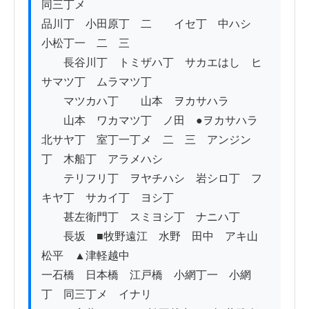
同三丁メ

品川丁　小田原丁　二　　イセ丁　中ハシ　
小松丁一　二　三

　　長谷川丁　トミザハ丁　サカエはし　ヒ
サマツ丁　ムラマツ丁　

　　マツカハ丁　　山本　ヲカサハラ　

　　山本　ワカマツ丁　ノ田　●ヲカサハラ　

北サヤ丁　室丁一丁メ　二　三　アンジン
丁　木船丁　アラメハシ

　　テリフリ丁　ヲヤチハシ　岩シロ丁　フ
キヤ丁　サカイ丁　ヨシ丁　

　　甚左衛門丁　スミヨシ丁　ナニハ丁　

　　長坂　■牧野遠江　水野　田中　アキ山　
松平　▲津軽越中

一石橋　日本橋　江戸橋　小網丁一　小網
丁　同三丁メ　イナリ
