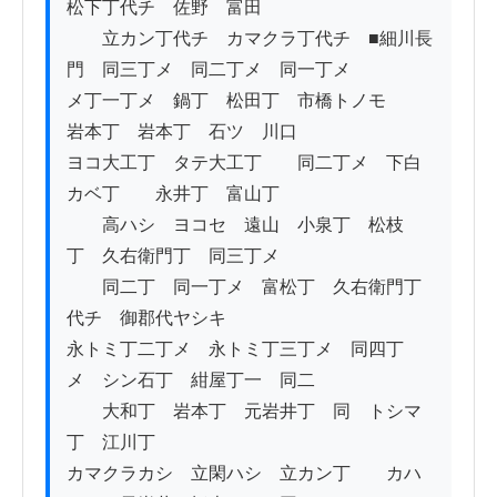
松下丁代チ　佐野　富田　

　　立カン丁代チ　カマクラ丁代チ　■細川長
門　同三丁メ　同二丁メ　同一丁メ

メ丁一丁メ　鍋丁　松田丁　市橋トノモ　　
岩本丁　岩本丁　石ツ　川口

ヨコ大工丁　タテ大工丁　　同二丁メ　下白
カベ丁　　永井丁　富山丁

　　高ハシ　ヨコセ　遠山　小泉丁　松枝
丁　久右衛門丁　同三丁メ　

　　同二丁　同一丁メ　富松丁　久右衛門丁
代チ　御郡代ヤシキ

永トミ丁二丁メ　永トミ丁三丁メ　同四丁
メ　シン石丁　紺屋丁一　同二

　　大和丁　岩本丁　元岩井丁　同　トシマ
丁　江川丁

カマクラカシ　立閑ハシ　立カン丁　　カハ