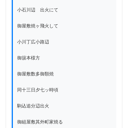
小石川辺ゟ出火にて

御屋敷焼ヶ飛火して

小川丁広小路辺

御簱本様方

御屋敷数多御類焼

同十三日夕七ッ時頃

駒込追分辺出火

御組屋敷其外町家焼る
