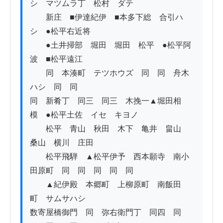
シ　マツムラ丁　松村　ダテ

　　新庄　■伊達紀伊　■本多下総　合引ハ
シ　●松平右近将　

　　●土井掃部　堀田　堀田　松平　●松平阿
波　■松平遠江　

　　同　本湊町　テツホウズ　同　同　舟木
ハシ　同　同

同　新肴丁　同三　同三　木挽一▲堀田相
模　●松平土佐　イセ　キヨノ

　　松平　青山　秋田　木下　亀井　畠山　
桑山　横川　庄田

　　松平飛騨　▲松平伊予　西本願寺　南小
田原町　同　同　同　同　同

　　▲紀伊殿　本郷町　上柳原町　南飯田
町　サムサハシ　

数寄屋橋御門　同　弥右衛門丁　同四　同