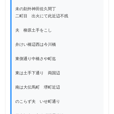
未の刻外神田佐久間丁

二町目ゟ出火にて此近辺不残

夫ゟ柳原土手をこし

弁けい橋辺西は今川橋

東側通り中橋さや町迄

東は土手下通りゟ両国辺

南は大伝馬町ゟ堺町近辺

のこらず夫ゟいせ町通り
