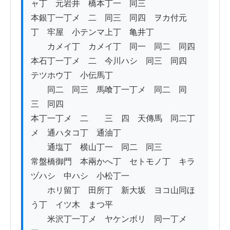
ャ丁　元岩井　橋本丁一　同三　

本銀丁一丁メ　二　同三　同四　ヲカ付元
丁　牢屋　小テンマ上丁　亀井丁

　　カメイ丁　カメイ丁　同一　同二　同四

本石丁一丁メ　二　今川ハシ　同三　同四　
テツホウ丁　小伝馬丁

　　同二　同三　馬喰丁一丁メ　同二　同
三　同四

本丁一丁メ　二　　三　四　天傳馬　同二丁
メ　通ハタコ丁　通油丁　

　　通塩丁　横山丁一　同二　同三

常盤橋御門　本兩かへ丁　セトモノ丁　キラ
ヅハシ　中ハシ　小松丁一　

　　ホリ留丁　田所丁　新大坂　ヨコ山同ほ
う丁　イツ木　まつ平　

　　米沢丁一丁メ　ヤケンボリ　同一丁メ　