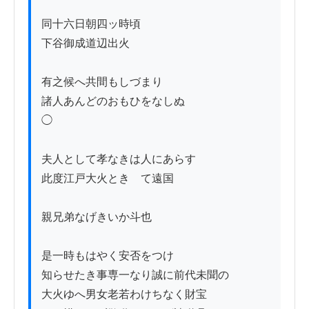
同十六日朝四ッ時頃

下谷御成道辺出火

有之候へ共間もしづまり

諸人あんどのおもひをなしぬ

◯

夫人として孝なきは人にあらす

此度江戸大火ときゝて遠国

親兄弟なげきいか斗也

是一時もはやく安否をつけ

知らせたき事専一なり誠に前代未聞の

大火ゆへ男女老若わけちなく財宝
