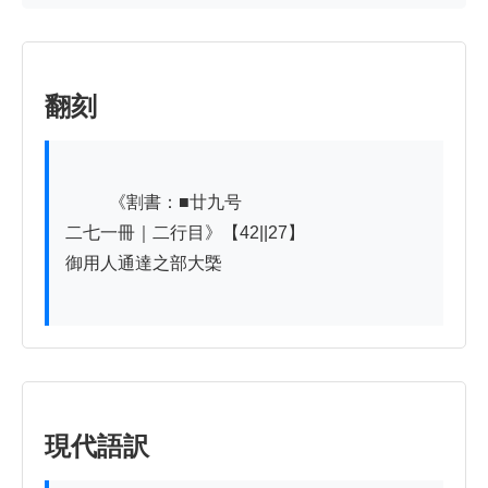
翻刻
          《割書：■廿九号

二七一冊｜二行目》【42||27】

御用人通達之部大㮣

現代語訳