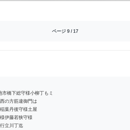
ページ 9 / 17
西の方筋違御門は

稲葉丹後守様土屋

様伊藤若狭守様

行立川丁迄
