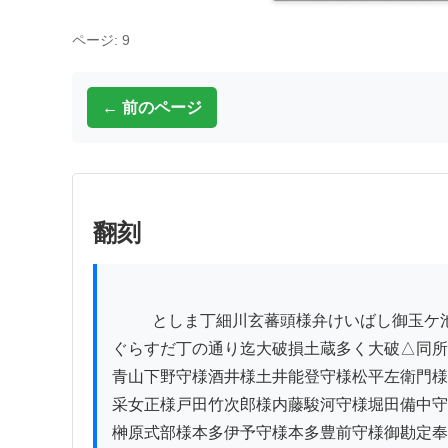
ページ: 9
← 前のページ
翻刻
          としま丁細川玄蕃頭様弁けいばし御玉ケ池市橋下総守様小柳丁もミ

ぐらすだ丁の通り迄大破損土蔵多く大破△同所
青山下野守様酒井様土井能登守様松平左衛門様
采女正様戸田竹次郎様内藤駿河守様堀田備中守
榊原式部様本多伊予守様本多豊前守様御勘定奉