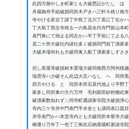
此四方御やしき町家とも大破悉記がたし　ほ　
舟蔵御舟手組破損同所木戸きハ三軒斗残り南方
寺やける富吉丁諸丁中島丁北川丁黒江丁右かハ
丁大島丁西念寺焼る一の鳥居永代寺門前山本町
表門角にて焼止る同左かハ半丁手前にて止る八
居二ケ所大破社内諸社多く破損同門前丁潰家多
大破木場何れも大破同東入船丁潰家多しすさき
但し茶屋等破損材木置場大破同南西方阿州様越
瑞雲寺ハ少破そん此辺火災ハなし　へ　同所黒
四方やける　と　同所本所石原代地より平野丁
家多し同所東の方六万坪ゟ毛利新田砂村猶此東
破潰家数知れず△同寺町通諸家寺院大破損淨心
寺内三ケ寺并中門表門手水舎とも潰同表口題目
岸寺表門かハ本堂寺内とも大破同所本誓寺大破
橋通り万年丁一色丁三角此石納屋蔵町家諸寺院