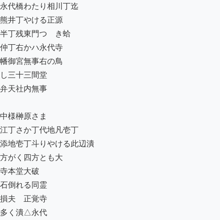
永代橋わたり相川丁迄

熊井丁やける正源

半丁残東門つゝき蛤

仲丁右かハ永代寺

幡御宮無事右の鳥

し三十三間堂

弁天社内無事

中様榊原さま

江丁さか丁代地凡壱丁

添地壱丁斗りやける此辺潰

方がく四方とも大

寺本堂大破

石倒れる同霊

損夫ゟ正覚寺

多く潰△永代
