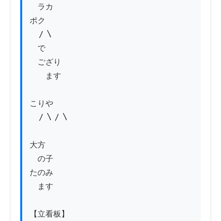
　ラカ

ポク

　〳〵

　で

　ござり

　　ます

こりや

　〳〵〳〵

大方

　の子

たのみ

　ます

【立看板】
