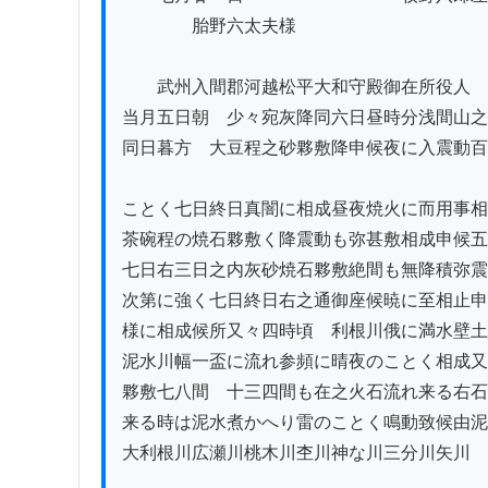
　　　　胎野六太夫様

　　武州入間郡河越松平大和守殿御在所役人ゟ
当月五日朝ゟ少々宛灰降同六日昼時分浅間山之
同日暮方ゟ大豆程之砂夥敷降申候夜に入震動百
ことく七日終日真闇に相成昼夜焼火に而用事相
茶碗程の焼石夥敷く降震動も弥甚敷相成申候五
七日右三日之内灰砂焼石夥敷絶間も無降積弥震
次第に強く七日終日右之通御座候暁に至相止申
様に相成候所又々四時頃ゟ利根川俄に満水壁土
泥水川幅一盃に流れ参頻に晴夜のことく相成又
夥敷七八間ゟ十三四間も在之火石流れ来る右石
来る時は泥水煮かへり雷のことく鳴動致候由泥
大利根川広瀬川桃木川杢川神な川三分川矢川
