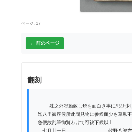
ページ: 17
← 前のページ
翻刻
          　殊之外鳴動致し焼を面白き事に思ひ少しも頓着不致峠

　迄八里御座候所此間見物に参候而少も草臥不
　急便故乱筆御覧わけて可被下候以上

　　七月廿一日　　　　　　　　　牧野八郎左