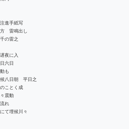
注進手紙写

方ゟ雷鳴出し

千の雷之

遅夜に入

日六日

動も

候八日朝ゟ平日之

のことく成

々震動

流れ

にて埋候川々
