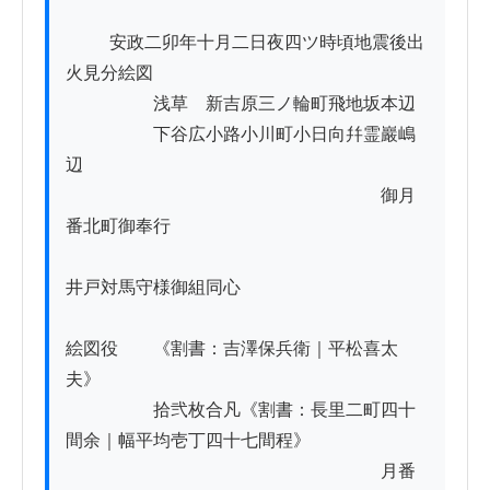
          安政二卯年十月二日夜四ツ時頃地震後出
火見分絵図

　　　　　浅草ゟ新吉原三ノ輪町飛地坂本辺

　　　　　下谷広小路小川町小日向幷霊巖嶋
辺

　　　　　　　　　　　　　　　　　　御月
番北町御奉行

井戸対馬守様御組同心

絵図役　　《割書：吉澤保兵衛｜平松喜太
夫》

　　　　　拾弐枚合凡《割書：長里二町四十
間余｜幅平均壱丁四十七間程》

　　　　　　　　　　　　　　　　　　月番