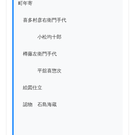
町年寄

　喜多村彦右衛門手代

　　　　小松均十郎

　樽藤左衛門手代

　　　　平舘喜惣次

　絵図仕立

　認物　石島海蔵
