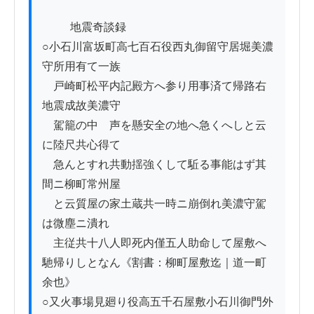
          地震奇談録

○小石川富坂町高七百石役西丸御留守居堀美濃
守所用有て一族

　戸崎町松平内記殿方へ参り用事済て帰路右
地震成故美濃守

　駕籠の中ゟ声を懸安全の地へ急くへしと云
に陸尺共心得て

　急んとすれ共動揺強くして駈る事能はず其
間ニ柳町常州屋

　と云質屋の家土蔵共一時ニ崩倒れ美濃守駕
は微塵ニ潰れ

　主従共十八人即死内僅五人助命して屋敷へ
馳帰りしとなん《割書：柳町屋敷迄｜道一町
余也》　

○又火事場見廻り役高五千石屋敷小石川御門外