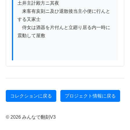
土井主計殿方ニ其夜

　来客有亥刻ニ及ひ退散後当主小便に行んと
する又家士

　侍女は酒器を片付んと立廻り居る内一時に
震動して屋敷

コレクションに戻る
プロジェクト情報に戻る
© 2026 みんなで翻刻V3