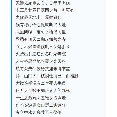
災難之始末あらまし奉申上候

未三月廿四日夜四ツ時ニも可有

之候哉天地山川震動致し

候有様は恰も毘嵐断て大地

忽無間獄ニ落ち水輪湧て世

界悉有頂天ニ翻が如善光寺

五丁不残震潰候剰三ケ処より

火焼出し建連たる町家寺院

え火移黒煙地を覆火光天を

焼て焼失仕候得共如来御本堂

幷ニ山門大ニ破損仕而已ニ而相残

大勧進半潰有ニ付死人手負

何万人と数不知たま〳〵九死

一生之危難を遁稚を抱き老

たるを連男女山野ニ逃迷ひ

火之中水之底共不言伏倒
