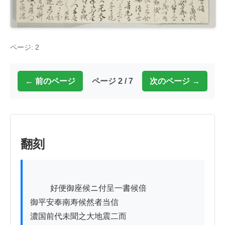
ページ: 2
← 前のページ
ページ 2 / 7
次のページ →
翻刻
          好便御座候ニ付呈一書候倍

御平安奉南寿候然者当信

濃国前代未聞之大地震二而
