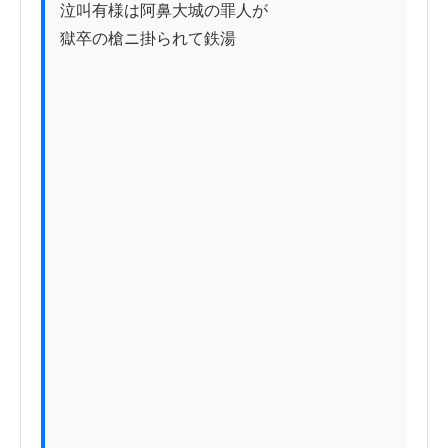
泣叫有様は阿鼻大城の罪人が

獄卒の槍ニ掛られて鉄湯
