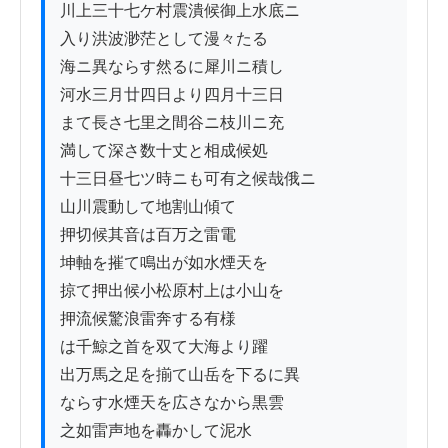
川上三十七ケ村震潰候御上水底ニ

入り洪波渺茫として漫々たる

海ニ異ならす然るに犀川ニ積し

河水三月廿四日より四月十三日

まて長さ七里之間谷ニ枝川ニ充

満して深さ数十丈と相成候処

十三日昼七ツ時ニも可有之候哉俄ニ

山川震動して地割山傾て

押切候其音は百万之雷電

坤軸を摧て鳴出が如水煙天を

掠て押出候小松原村上は小山を

押流候驚浪雷奔する有様

は千鯨之首を双て大海より躍

出万馬之足を揃て山岳を下るに異

ならす水煙天を広さなから黒雲

之如雷声地を轟かして泥水
