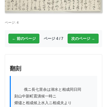
ページ: 4
← 前のページ
ページ 4 / 7
次のページ →
翻刻
          俄ニ長七里余は湖水と相成同日同

刻山中新町震潰候一時ニ

煨燼と相成候上水入ニ相成夫より
