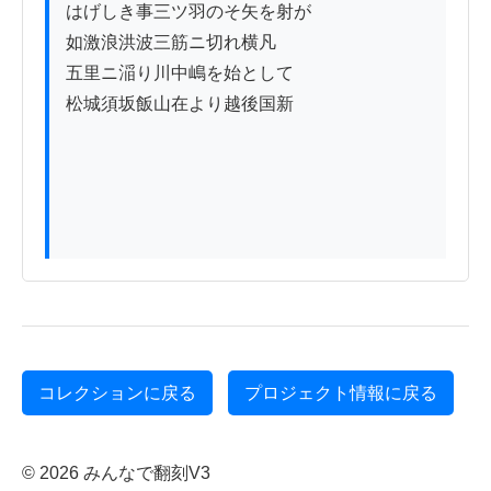
はげしき事三ツ羽のそ矢を射が

如激浪洪波三筋ニ切れ横凡

五里ニ㴞り川中嶋を始として

松城須坂飯山在より越後国新

コレクションに戻る
プロジェクト情報に戻る
© 2026 みんなで翻刻V3