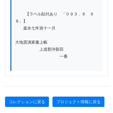
          【ラベル貼付あり　「０９３．６　９
８」】

　　嘉永七年寅十一月

大地震潰家書上帳

　　　　　　上道郡沖新田

　　　　　　　　　　　一番

コレクションに戻る
プロジェクト情報に戻る