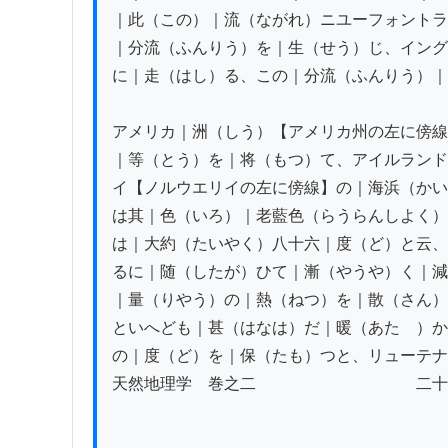
｜此（この）｜流（ながれ）ニユーフォントラ
｜分流（ふんりう）を｜生（せう）じ、イング
に｜走（はし）る、この｜分流（ふんりう）｜
アメリカ｜洲（しう）【アメリカ州の左に傍線
｜等（とう）を｜将（もつ）て、アイルランド
イ【ノルウエリイの左に傍線】の｜海浜（かい
は其｜色（いろ）｜老藍色（らうらんしよく）
は｜大約（たいやく）八十六｜度（ど）と云、
るに｜随（したが）ひて｜漸（やうや）く｜減
｜量（りやう）の｜熱（ねつ）を｜散（さん）
といへども｜甚（はなは）だ｜暖（あたゝ）か
の｜度（ど）を｜保（たも）つと、リューテナ
天然地理学　巻之二　　　　　　　　　　二十