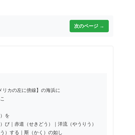
次のページ →
こゝ

）を

）び｜赤道（せきどう）｜洋流（やうりう）

う）する｜斯（かく）の如し
