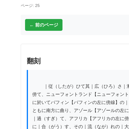
ページ: 25
← 前のページ
翻刻
          ｜従（したが）ひて其｜広（ひろ）さ｜漸（やうや）く｜加（くわ）はり｜北（きた）アメリカ【北アメリカの左に傍線】の海浜に

傍て、ニューフォントランド【ニューフォント
に於いてバフィン【バフィンの左に傍線】の｜
ともに南方に曲り、アゾール【アゾールの左に
｜過（すぎ）て、アフリカ【アフリカの左に傍
に｜合（がう）す、その｜流（なが）れの｜大