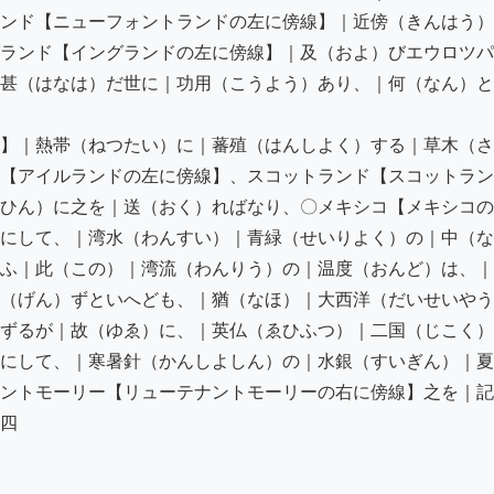
ンド【ニューフォントランドの左に傍線】｜近傍（きんはう）
ランド【イングランドの左に傍線】｜及（およ）びエウロツパ
甚（はなは）だ世に｜功用（こうよう）あり、｜何（なん）と
】｜熱帯（ねつたい）に｜蕃殖（はんしよく）する｜草木（さ
【アイルランドの左に傍線】、スコットランド【スコットラン
ひん）に之を｜送（おく）ればなり、〇メキシコ【メキシコの
にして、｜湾水（わんすい）｜青緑（せいりよく）の｜中（な
ふ｜此（この）｜湾流（わんりう）の｜温度（おんど）は、｜
（げん）ずといへども、｜猶（なほ）｜大西洋（だいせいやう
ずるが｜故（ゆゑ）に、｜英仏（ゑひふつ）｜二国（じこく）
にして、｜寒暑針（かんしよしん）の｜水銀（すいぎん）｜夏
ントモーリー【リューテナントモーリーの右に傍線】之を｜記
四
