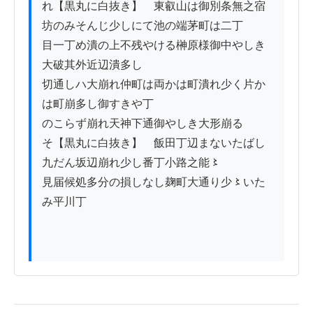
れ【黒丸に白抜き】　東叡山は御別条無之宿
坊のみそんじ少しにて池の端茅町は二丁

目一丁め潰の上不残やける榊原様御中やしき
大破其外近辺潰多し

切通しハ大崩れ仲町は両かは町潰れ少く片か
は町崩多し御すきや丁

のこらず崩れ天神下通御やしき大形崩るゝ

そ【黒丸に白抜き】　飯田丁辺まないたばし
九だん坂辺崩れ少し番丁小路之能〻

見届候処多分の損しなし麹町大通り少〻いた
み平川丁
