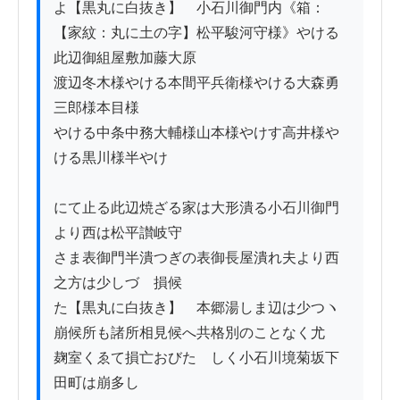
よ【黒丸に白抜き】　小石川御門内《箱：
【家紋：丸に土の字】松平駿河守様》やける
此辺御組屋敷加藤大原

渡辺冬木様やける本間平兵衛様やける大森勇
三郎様本目様

やける中条中務大輔様山本様やけす高井様や
ける黒川様半やけ

にて止る此辺焼ざる家は大形潰る小石川御門
より西は松平讃岐守

さま表御門半潰つぎの表御長屋潰れ夫より西
之方は少しづゝ損候

た【黒丸に白抜き】　本郷湯しま辺は少つヽ
崩候所も諸所相見候へ共格別のことなく尤

麹室くゑて損亡おびたゞしく小石川境菊坂下
田町は崩多し
