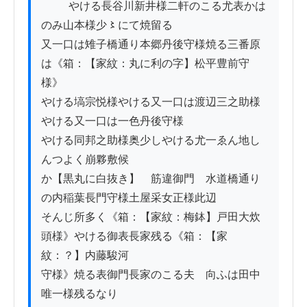
          やける長谷川新井様二軒のこる尤表かは
のみ山本様少〻にて焼留る

又一口は雉子橋通り本郷丹後守様焼る三番原
は《箱：【家紋：丸に利の字】松平豊前守
様》

やける塙宗悦様やける又一口は渡辺三之助様
やける又一口は一色丹後守様

やける同邦之助様奥少しやける尤一ゑん地し
んつよく崩夥敷候

か【黒丸に白抜き】　筋違御門ゟ水道橋通り
の内稲葉長門守様土屋采女正様此辺

そんじ所多く《箱：【家紋：梅鉢】戸田大炊
頭様》やける御表長家残る《箱：【家
紋：？】内藤駿河

守様》焼る表御門長家のこる夫ゟ向ふは田中
唯一様残るなり
