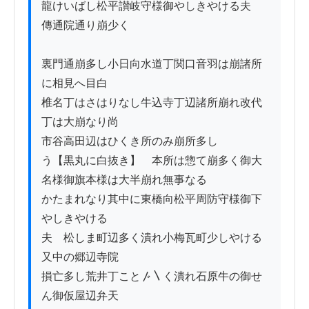
龍けいばし松平讃岐守様御やしきやける夫ゟ
傳通院通り崩少く

裏門通崩多し小日向水道丁関口音羽は崩諸所
に相見へ目白

椎名丁はさはりなし牛込寺丁辺諸所崩れ改代
丁は大崩なり尚

市谷高田辺はひくき所のみ崩所多し

う【黒丸に白抜き】　本所は惣て崩多く御大
名様御旗本様は大半崩れ無事なる

かたまれなり其中に東橋向松平周防守様御下
やしきやける

夫ゟ松しま町辺多く潰れ小梅瓦町少しやける
又中の郷辺寺院

損亡多し荒井丁こと〴〵く潰れ石原牛の御せ
ん御仮屋辺弁天
