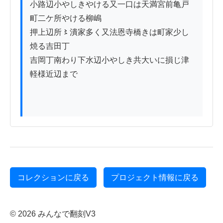
小路辺小やしきやける又一口は天満宮前亀戸
町二ケ所やける柳嶋

押上辺所〻潰家多く又法恩寺橋きは町家少し
焼る吉田丁

吉岡丁南わり下水辺小やしき共大いに損じ津
軽様近辺まで

コレクションに戻る
プロジェクト情報に戻る
© 2026 みんなで翻刻V3