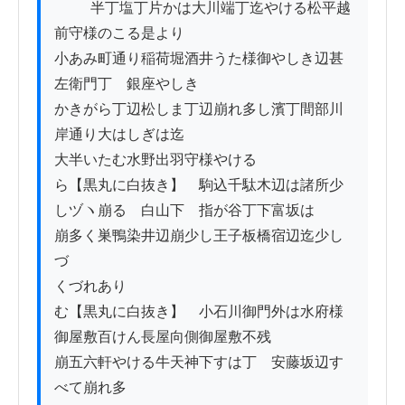
          半丁塩丁片かは大川端丁迄やける松平越
前守様のこる是より

小あみ町通り稲荷堀酒井うた様御やしき辺甚
左衛門丁ゟ銀座やしき

かきがら丁辺松しま丁辺崩れ多し濱丁間部川
岸通り大はしぎは迄

大半いたむ水野出羽守様やける

ら【黒丸に白抜き】　駒込千駄木辺は諸所少
しヅヽ崩るゝ白山下ゟ指が谷丁下富坂は

崩多く巣鴨染井辺崩少し王子板橋宿辺迄少し
づゝ

くづれあり

む【黒丸に白抜き】　小石川御門外は水府様
御屋敷百けん長屋向側御屋敷不残

崩五六軒やける牛天神下すは丁ゟ安藤坂辺す
べて崩れ多
