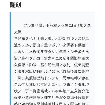
翻刻
          アルヨリ殆ント涸竭ノ状体ニ陥リ加之ス
支流

ヲ涵養スベキ函嶺ノ東北ハ維新前後ノ濫伐ニ

遭ツテ多少湧出ノ量ヲ減シ尓来需要ト供給ト

ニ著シキ不権衡ヲ来タシ近年年トシテ多少水

論ノ絶ヘタルコト無之殊ニ慶応年間旧領主大

久保家ノ勸諭ニ基キ逆サ川ノ水利ニ依テ開墾

シタル水田拾数町歩ノ如キハ維新後漸次荒廃

ニ帰シ其痕跡歴然トシテ今ニ尚ホ畦畔ノ存在

スルアリ其レ頻年給水ニ不足ヲ来タシタル現

状ノ一班ニ御座候就テハ御料地ニ立入論究仕

候テハ尊厳褻瀆ノ嫌アリテ深ク恐縮仕候得共

勢ヒ箱根湖ト早川筋町村人民トノ関係如何ヲ
