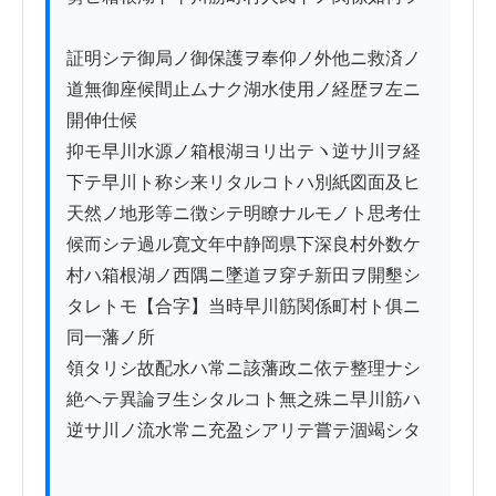
証明シテ御局ノ御保護ヲ奉仰ノ外他ニ救済ノ

道無御座候間止ムナク湖水使用ノ経歴ヲ左ニ

開伸仕候

抑モ早川水源ノ箱根湖ヨリ出テヽ逆サ川ヲ経

下テ早川ト称シ来リタルコトハ別紙図面及ヒ

天然ノ地形等ニ徴シテ明瞭ナルモノト思考仕

候而シテ過ル寛文年中静岡県下深良村外数ケ

村ハ箱根湖ノ西隅ニ墜道ヲ穿チ新田ヲ開墾シ

タレトモ【合字】当時早川筋関係町村ト俱ニ
同一藩ノ所

領タリシ故配水ハ常ニ該藩政ニ依テ整理ナシ

絶ヘテ異論ヲ生シタルコト無之殊ニ早川筋ハ

逆サ川ノ流水常ニ充盈シアリテ嘗テ涸竭シタ
