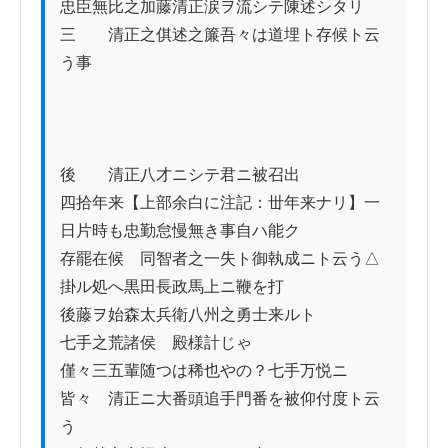
忠臣無比之加藤清正涙ヲ流シテ陳述シタリ

三　　清正之倛述之簾吾々は道埋ト存候ト云
う事

後　　清正八才ニシテ君ニ被召出

四拾年来【上部余白に注記：丗年来ナリ】一
日片時も忠勤怠慢無き事自ハ能ク

存罷在候　同智者之一失ト御執成ニト云う△

掛ル処へ黒田長政馬上ニ鞭を打

後藤ヲ始森太兵衛八州之勇士来ルト

七手之荒諸侯　殿様計じゃ

僅々三五輩随つは稀也やの？七手万悦ニ

皆々ゟ清正ニ大番頭追手門番を被仰付度ト云
う
