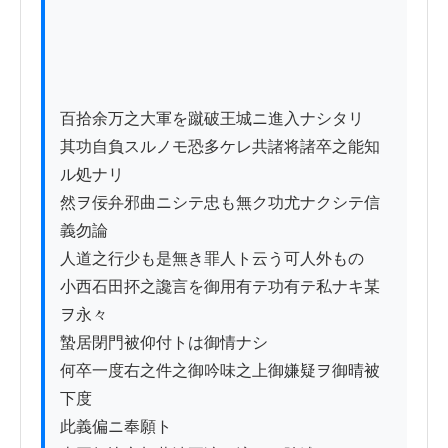
百拾余万之大軍を蹴破王城ニ進入ナシタリ

其功自負スルノモ恐多ケレ共諸将諸卒之能知
ル処ナリ

然ヲ佞弁邪曲ニシテ忠も無ク功尤ナクシテ信
義勿論

人道之行少も是無き罪人ト云う可人外もの

小西石田抔之讒言を御用有テ功有テ私ナキ某
ヲ永々

蟄居閉門被仰付トは御情ナシ

何卒一度右之件之御吟味之上御嫌疑ヲ御晴被
下度

此義偏ニ奉願ト
