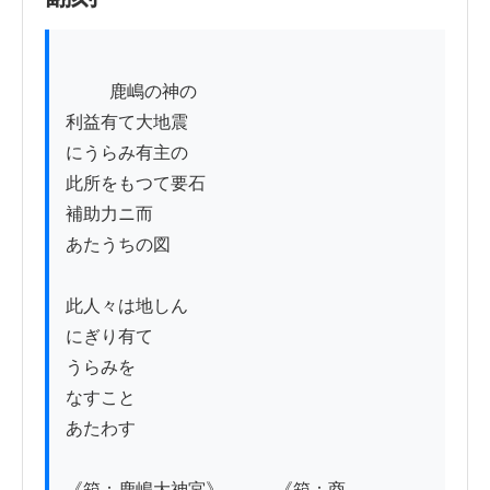
          鹿嶋の神の

利益有て大地震

にうらみ有主の

此所をもつて要石

補助力ニ而

あたうちの図

此人々は地しん

にぎり有て

うらみを

なすこと

あたわす

《箱：鹿嶋大神宮》　　　《箱：商