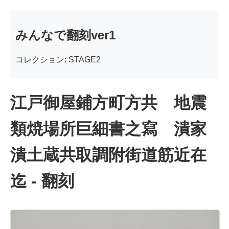
みんなで翻刻ver1
コレクション: STAGE2
江戸御屋鋪方町方共 地震
類焼場所巨細書之寫 潰家
潰土蔵共取調附街道筋近在
迄 - 翻刻