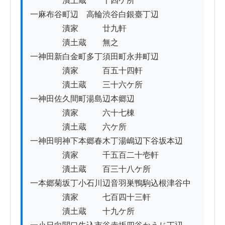
　　　　潰土蔵　　十四ケ所

一麻布谷町辺ゟ高輪渋谷白銀臺丁辺

　　　　潰家　　　廿九軒

　　　　潰土蔵　　無之

一神田新白金町多丁須田町永井町辺

　　　　潰家　　　百五十四軒

　　　　潰土蔵　　三十六ケ所

一神田佐久間町湯島辺本郷辺

　　　　潰家　　　六十七棟

　　　　潰土蔵　　六ケ所

一神田明神下本郷春木丁湯嶋辺下谷坂本辺

　　　　潰家　　　千五百二十壱軒

　　　　潰土蔵　　百三十八ケ所

一本郷菊坂丁小石川辺音羽巣鴨駒込根津谷中

　　　　潰家　　　七百四十三軒

　　　　潰土蔵　　十九ケ所
