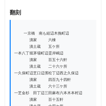
翻刻
          一京橋ゟ南も組辺木挽町辺

　　　　潰家　　　六棟

　　　　潰土蔵　　五ケ所

一本八丁堀茅場町辺霊岸嶋辺

　　　　潰家　　　百五十六軒

　　　　潰土蔵　　二十六ケ所

一久保町辺芝口辺濱松丁辺西之久保辺

　　　　潰家　　　四百九十四軒

　　　　潰土蔵　　六十三ケ所

一芝金杉ゟ田丁辺三田麻布六本木本村辺

　　　　潰家　　　百十五軒
