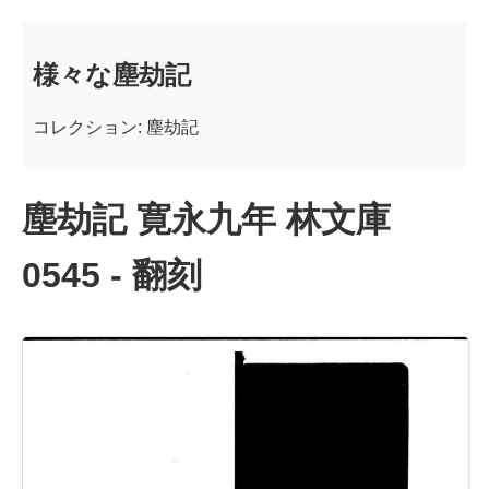
様々な塵劫記
コレクション: 塵劫記
塵劫記 寛永九年 林文庫
0545 - 翻刻