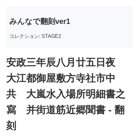
みんなで翻刻ver1
コレクション: STAGE2
安政三年辰八月廿五日夜
大江都御屋敷方寺社市中
共 大嵐水入場所明細書之
寫 并街道筋近郷聞書 - 翻
刻