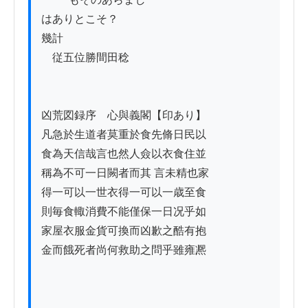
はありとこそ？

幾計

　従五位勝間田稔

凶荒図録序　心與義閣【印あり】

凡急於生道者莫重於食先脩日民以

食為天信哉言也然人僉以衣食住並

稱為不可一日闕者而其 言未精也家

得一可以一世衣得一可以一歳至食

則毎食輙消費不能僅保一日况乎如

家屋衣服金貨可換而凶歉之酷有抱

金而餓死者尚何救助之問乎雖雍凞
