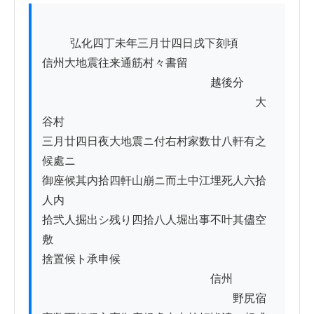
          弘化四丁未年三月廿四日戌下刻頃

信州大地震往来通筋村々書留

　　　　　　　　　　　　　　　越後分

　　　　　　　　　　　　　　　　　　　大
谷村

三月廿四日夜大地震ニ付右村家数廿八軒有之
候處ニ

御座候其内拾四軒山崩ニ而土中江埋死人六拾
人内

拾弐人掘出シ残り四拾八人堀出事不叶其儘空
敷

捨置候ト承申候

　　　　　　　　　　　　　　　信州

　　　　　　　　　　　　　　　　　野尻宿
