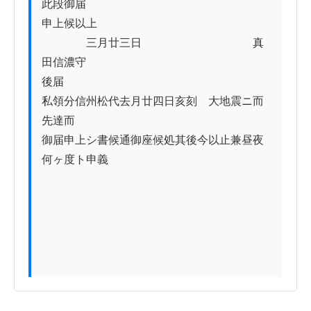
此段御届

申上候以上

　　　　三月廿三日　　　　　　　　　　真
田信濃守

後届

私領分信州松代去月廿四日亥刻ゟ大地震ニ而
先達而

御届申上シ書候通御座候処其後今以止兼昼夜
何ヶ度ト申義
