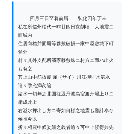
          四月三日至着前届　　弘化四年丁未

私在所信州松代一昨廿四日亥刻頃ゟ大地震ニ
而城内

住居向櫓并固塀等夥敷破損一家中屋敷城下町
領分

村々其外支配所潰家夥敷殊ニ村方ニ而ハ出火
も有之

其上山中筋抜崩 犀（サイ）川江押埋水湛水
追々致充満勿論

諸水一切無之北国往還丹波島宿渡舟場上りニ
相成此上

右溢水押出し方ニ寄如何様之地震も難計奉存
候唯今以

折々相震申候委細之義者追々可申上候得共先