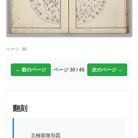
ページ: 30
← 前のページ
ページ 30 / 45
次のページ →
翻刻
          北極紫微垣図
