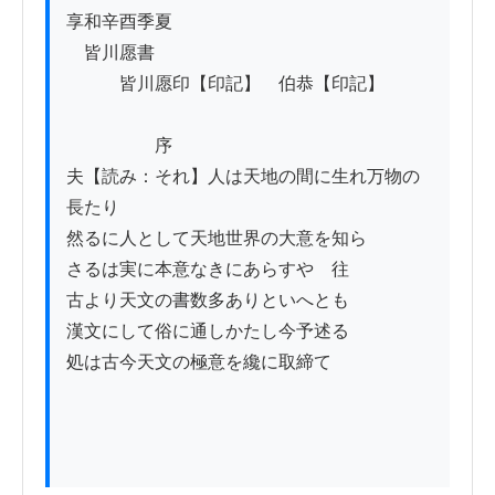
享和辛酉季夏 

　皆川愿書

　　　皆川愿印【印記】　伯恭【印記】　

　　　　　序

夫【読み：それ】人は天地の間に生れ万物の
長たり

然るに人として天地世界の大意を知ら

さるは実に本意なきにあらすや　往

古より天文の書数多ありといへとも

漢文にして俗に通しかたし今予述る

処は古今天文の極意を纔に取締て　
