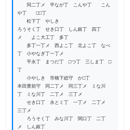
　　同二丁メ　平なが丁　こんや丁　　こん
や丁　　□□丁

　　松下丁　やしき

ろうそく丁　せき口丁　しん銀丁　四丁
メ　　よこ大工丁　多丁

　　多丁一丁メ　西よこ丁　北よこ丁　なべ
丁　小やなぎ丁一丁メ

　　平永丁　まつだ丁　□つ丁　三しま丁　□
丁

　　小やしき　市橋下総守　か□丁

本田豊前守　同二丁メ　同三丁メ　ミな川
丁　ミな川丁　二丁メ　三丁メ

　　せき口丁　永とミ丁　一丁メ　二丁メ　
三丁メ　　

　　ろうそく丁　みな川丁　関口丁　二丁
メ　しん銀丁
