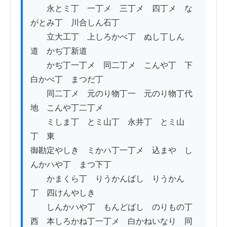
　　永とミ丁　一丁メ　三丁メ　四丁メ　な
がとみ丁　川合しん石丁

　　立大工丁　上しろかべ丁　ぬし丁しん
道　かぢ丁新道

　　かぢ丁一丁メ　同二丁メ　こんや丁　下
白かべ丁　まつだ丁

　　同二丁メ　元のり物丁一　元のり物丁代
地　こんや丁二丁メ

　　ミしま丁　とミ山丁　永井丁　とミ山
丁　東

御勘定やしき　ミかハ丁一丁メ　込まや　し
んかハや丁　まつ下丁　　

　　かまくら丁　りうかんばし　りうかん
丁　四けんやしき

　　しんかハや丁　もんどばし　のりもの丁

西　本しろかね丁一丁メ　白かねいなり　同