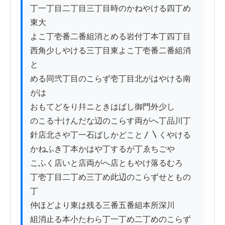
丁一丁目二丁目三丁目時のかねやける四丁め
東大

よこ丁壱番二番組消とめる岩付丁本丁四丁目

西角少しやける三丁目東よこ丁壱番二番組消
と

める同弐丁目のこらず壱丁目北がはやける南
がは

おもてどをり幷ニときはばし御門外少し

のこる十けんだな辺のこらす両がへ丁品川丁

針店北さや丁一石ばしかどこと〳〵くやける

かねふき丁本かはや丁するが丁ゑちごや

こふく店いと店両がへ店ともやけ落るむろ

丁壱丁目二丁め三丁め此辺のこらずせともの
丁

仲ほどより東は残る三番五番組本所深川

組消止る本小たわら丁一丁め二丁めのこらず
