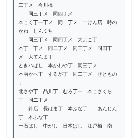
二丁メ　今川橋

　　同三丁メ　同四丁メ

本こく丁一丁メ　同二丁メ　十けん店　時の
かね　しんミち

　　同三丁メ　同四丁メ　大よこ丁　

本丁一丁メ　同二丁メ　同三丁メ　同四丁
メ　大てんま丁

ときハばし　本かわや丁　同三丁メ

本兩かへ丁　するが丁　同二丁メ　せともの
丁

北さや丁　品川丁　むろ丁一　本こざくら
丁　同二丁メ

　　針店　長はま丁　本ふな丁　　あんじん
丁　本ふな丁

一石ばし　中がし　日本ばし　江戸橋　南　
