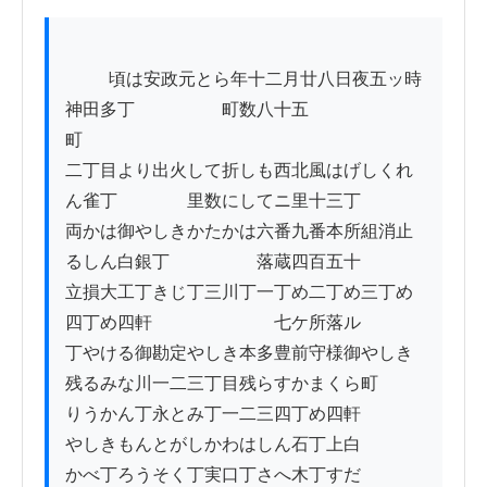
          頃は安政元とら年十二月廿八日夜五ッ時
神田多丁　　　　　町数八十五
町　　　　　　　　

二丁目より出火して折しも西北風はげしくれ
ん雀丁　　　　里数にしてニ里十三丁

両かは御やしきかたかは六番九番本所組消止
るしん白銀丁　　　　　落蔵四百五十

立損大工丁きじ丁三川丁一丁め二丁め三丁め
四丁め四軒　　　　　　　七ケ所落ル

丁やける御勘定やしき本多豊前守様御やしき

残るみな川一二三丁目残らすかまくら町

りうかん丁永とみ丁一二三四丁め四軒

やしきもんとがしかわはしん石丁上白

かべ丁ろうそく丁実口丁さへ木丁すだ
