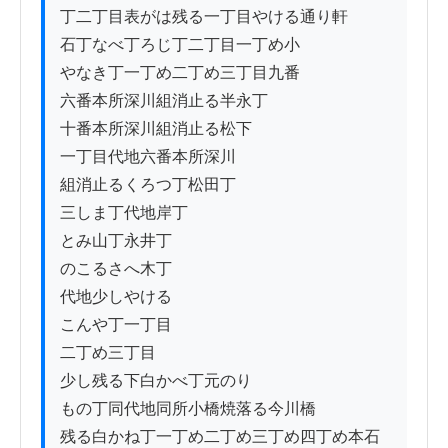
丁二丁目表がは残る一丁目やける通り軒

石丁なべ丁ろじ丁二丁目一丁め小

やなき丁一丁め二丁め三丁目九番

六番本所深川組消止る半永丁

十番本所深川組消止る松下

一丁目代地六番本所深川

組消止るくろつ丁松田丁

三しま丁代地岸丁

とみ山丁永井丁

のこるさへ木丁

代地少しやける

こんや丁一丁目

二丁め三丁目

少し残る下白かべ丁元のり

もの丁同代地同所小橋焼落る今川橋

残る白かね丁一丁め二丁め三丁め四丁め本石
