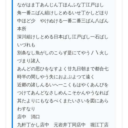
ながはま丁あんじん丁ほんふな丁江戸はし

角一番ニばん組けしとめるいせ丁かしどほり

中ほど少ゝやけぬける一番二番三ばん八ばん
本所

深川組けしとめる日本ばし江戸ばし一石ばし
いづれも

別条なし魚がしのこらず是にてやう〳〵火し
づまり諸人

あんどの思ひをなすよく廿九日朝まで都合七
時半の間しやう失におよぶよつて遠く

近郷の諸しんるいへ一こくもはやくあんぴを
つけてあんどなさしめんこそかんやうなれば

其たよりにもなるべくまたいさいを図にあら
わすなり

店中　消口

九軒丁かし店中　元岩井丁同店中　堀江丁店