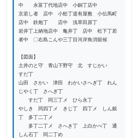
中　　永富丁代地店中　小銅丁店中

京若し者　店中　小舩丁道有屋敷　小伝馬町
店中　鉄炮丁　　店中　浅草田原丁

岩井丁上納地店中　亀井丁　店中　松下丁若
者中　〇右島こんや三丁目河岸角消留候

【図面】

土井のと守　青山下野守　北　すじかい　　
すだ丁

山田　さかい　津田　わかいさへぎ丁　れん
じやく丁　さへぎ丁

　　すだ丁　同三丁メ　ひら永丁　

やしき　同四丁メ　きじ丁　四丁メ　しん銀
丁　多丁二丁メ　

　　多丁二丁メ　さへき丁　上白かべ丁　通
しん石丁　同二丁め
