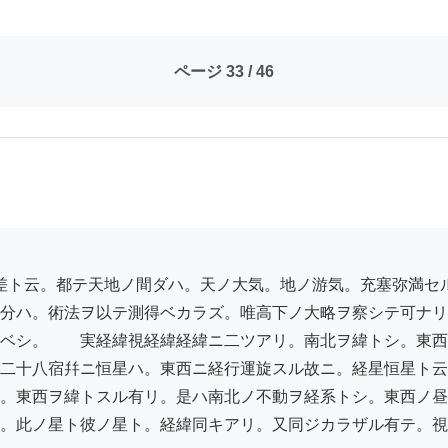
ページ 33 / 46
分ハ。術法ヲ以テ測得ベカラズ。唯高下ノ大略ヲ察シテ可ナリ
ベシ。　　実経緯視経緯経緯ニ二ツアリ。南北ヲ緯トシ。東西
二十八宿幷ニ恒星ハ。東西ニ経行運旋スル故ニ。経星恒星ト云
。東西ヲ緯トスル有リ。是ハ南北ノ不動ヲ経系トシ。東西ノ昼
。此ノ星ト彼ノ星ト。経緯同キアリ。又同ジカラザル有テ。視