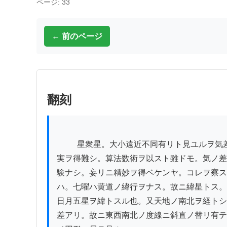
ページ: 33
← 前のページ
翻刻
          星衆星。大小遠近不同有リト見ユルヲ気差ト云。都テ天地ノ間ダハ。天ノ大気。地ノ游気。充塞弥満セルガ故ニ。其実体を測量スルニ。大小遠近ノ正
実ヲ得難シ。算法数術ヲ以スト雖ドモ。気ノ差
験ナシ。妄リニ精妙ヲ得ベケンヤ。コレヲ察ス
ハ。七曜ハ黄道ノ緯行ヲナス。故ニ緯星トス。
日月五星ヲ緯トスル也。又天地ノ南北ヲ経トシ
差アリ。故ニ東西南北ノ度線ニ斜直ノ替リ有テ