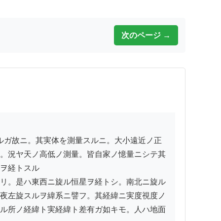
次のページ →
。況ヤ天ノ高低ノ測量。皆自家ノ憶量ニシテ其
ヲ経トスル

リ。是ハ東西ニ旋ル恒星ヲ経トシ。南北ニ旋ル
夜左旋スルヲ緯系ニ譬フ。其経緯ニ実度視度ノ
ル所ノ経緯ト実経緯ト差有ガ如キモ。人ハ地面