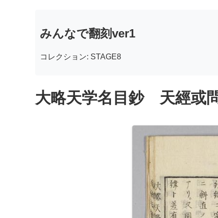
みんなで翻刻ver1
コレクション: STAGE8
大略天学名目鈔 天經或問附