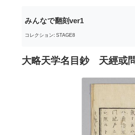
みんなで翻刻ver1
コレクション: STAGE8
大略天学名目鈔 天經或問附