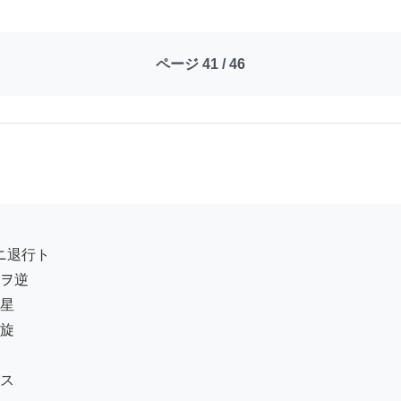
ページ 41 / 46
ヲ逆

星

旋

ス
