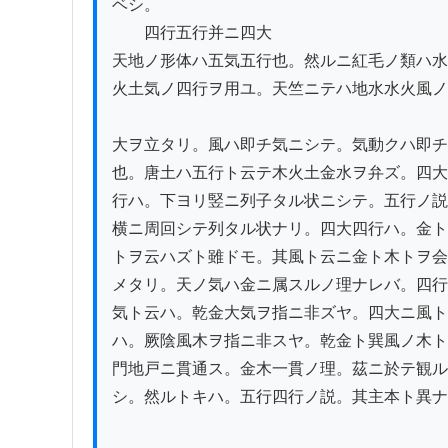
ベシ。

　　四行五行并ニ四大

天地ノ形体ハ五気五行也。然ルニ紅毛ノ類ハ水

火土気ノ四行ヲ用ユ。天竺ニテハ地水水火風ノ
大ヲ立タリ。風ハ即チ気ニシテ。気動クハ即チ
也。唐土ハ五行ト云テ木火土金水ヲ弁ズ。四大
行ハ。下ヨリ竪ニ列子タル状ニシテ。五行ノ説
横ニ周回シテ列タル状ナリ。四大四行ハ。金ト
トヲ云ハズト雖ドモ。其風ト云ニ金ト木トヲ会

メタリ。天ノ気ハ金ニ属スルノ理ナレバ。四行
気ト云ハ。乾金大気ヲ指ニ非ズヤ。四大ニ風ト
ハ。厥陰風木ヲ指ニ非スヤ。乾金ト巽風ノ木ト
門地戸ニ貫通ス。金木一貫ノ理。茲ニ於テ観ル
シ。然ルトキハ。五行四行ノ説。其主本ト異ナ