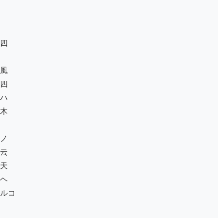
四

風

四

ハ

木

ノ

云

天

ヘ

ルコ
