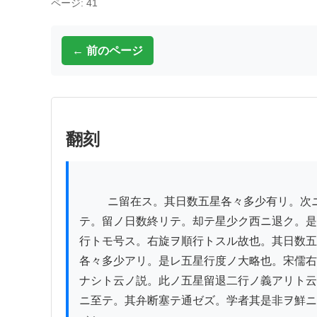
ページ: 41
← 前のページ
翻刻
          ニ留在ス。其日数五星各々多少有リ。次ニ退行ト

テ。留ノ日数終リテ。却テ星少ク西ニ退ク。是
行トモ号ス。右旋ヲ順行トスル故也。其日数五
各々多少アリ。是レ五星行度ノ大略也。宋儒右
ナシト云ノ説。此ノ五星留退二行ノ義アリト云

ニ至テ。其弁断塞テ通ゼズ。学者其是非ヲ鮮ニ