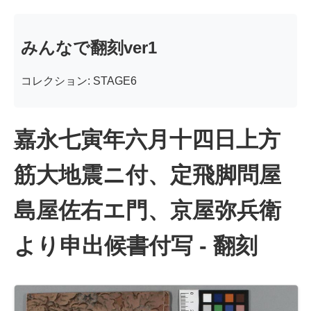
みんなで翻刻ver1
コレクション: STAGE6
嘉永七寅年六月十四日上方
筋大地震ニ付、定飛脚問屋
島屋佐右エ門、京屋弥兵衛
より申出候書付写 - 翻刻