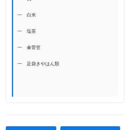
一　白米

一　塩茶

一　傘菅笠

一　足袋きやはん類
