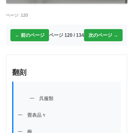
ページ: 120
← 前のページ
ページ 120 / 134
次のページ →
翻刻
          一　呉服類

一　畳表品々

一　椀
