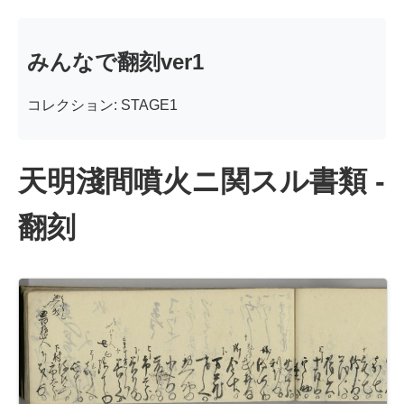
みんなで翻刻ver1
コレクション: STAGE1
天明淺間噴火ニ関スル書類 -
翻刻