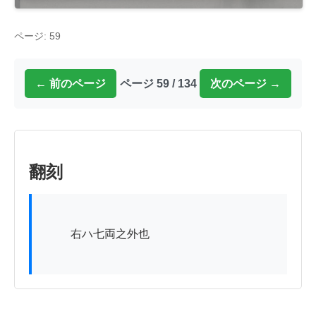
ページ: 59
← 前のページ
ページ 59 / 134
次のページ →
翻刻
          右ハ七両之外也
