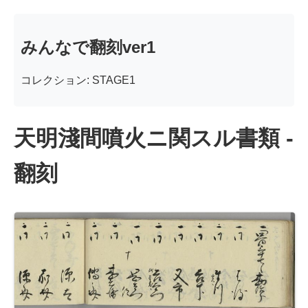
みんなで翻刻ver1
コレクション: STAGE1
天明淺間噴火ニ関スル書類 -
翻刻