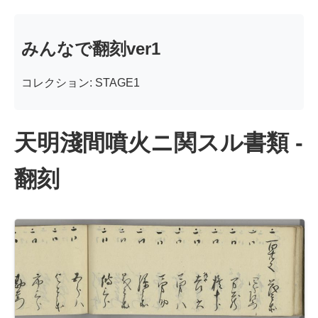
みんなで翻刻ver1
コレクション: STAGE1
天明淺間噴火ニ関スル書類 -
翻刻