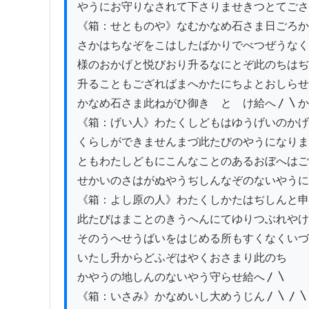
やうにお守りなされて下さりませきつとてごさ
《箱：せとものや》なむかなめ石さま日ごろか
さかはちなぞをこはしたばかりでべつぜうなく
様のおかげと悦びおり升るなにとぞ此のちはぢ
升ることもござればまへかたにちよとおしらせ
かなめ石さま此ねがひ御きゝとゞけ給へ〳〵か
《箱：げい人》わたくしどもはゆうげいのかげ
くらしができませんまづ此たびのやうになりま
ともわたしどもにこんなことのあるおぼへはご
せかいのさはがぬやうぢしんなぞのないやうに
《箱：よし原の人》わたくしかたはぢしんと申
此たびはまことのきうへんにてゆりつぶれやけ
そのうへせうばいをはじめる所もすくなくいづ
いたし升からどふぞはやくおさまり此のち

かやうの地しんのないやう守らせ給へ〳〵

《箱：いさみ》かなめいし大めうじん〳〵〳〵
