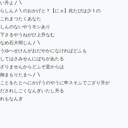
い升よ〳〵

らしん〴〵のおかげと？【にヵ】此たびは少〻の

これまつたくあなた

しんのないやうモシあり

下さるやうねがひ上升なむ

なめ石大明じん〳〵

うゆへせけんがおだやかになければどふも

してはさみせんにばちがあたる

ざりませんからどふぞ是からは

御まもりたまへ〳〵

ことをたとへにかげうのやうに申スそふでござり升が

だされしごくなんぎいたし升る

れもなんぎ
