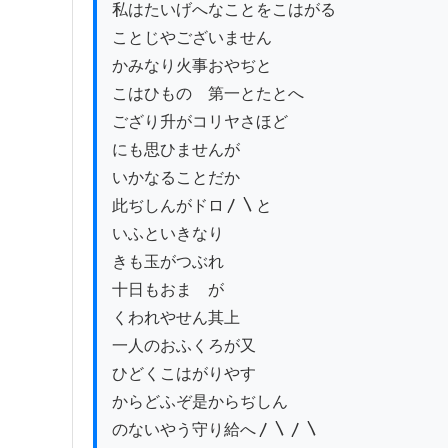
私はたいげへなことをこはがる

ことじやございません

かみなり火事おやぢと

こはひものゝ第一とたとへ

ござり升がコリヤさほど

にも思ひませんが

いかなることだか

此ぢしんがドロ〳〵と

いふといきなり

きも玉がつぶれ

十日もおまゝが

くわれやせん其上

一人のおふくろが又

ひどくこはがりやす

からどふぞ是からぢしん

のないやう守り給へ〳〵〳〵
