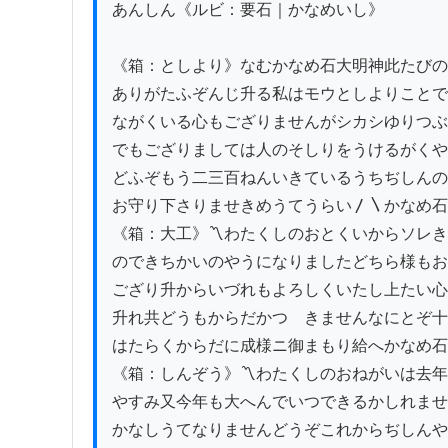
あんしん《ルビ：要石｜かなめいし》

《箱：としより》なむかなめ石大明神此たびの
ありがたふぞんじ升る私はモウとしよりことで
ながくいる心もござりませんがシカシゆりつぶ
でもござりましては人のそしりをうけるがくや
どふぞもう二三百ねんいきているうちぢしんの
お守り下さりませきめうてうらい〳〵かなめ石
《箱：大工》〽わたくしのおとくいからソレき
のできちかいのやうになりましたどちら様もお
ござり升からいづれもよろしくいたし上たい心
升れ共どうもからだかつゞきませんなにとぞ十
はたらくからだに成様ニ御まもり給へかなめ石
《箱：しんぞう》〽わたくしのおねがいは去年
やすみ又今年も大へんでいつできるかしれませ
かなしうてなりませんどうぞこれからぢしんや