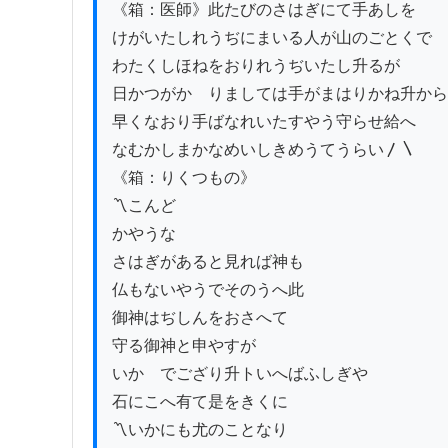
《箱：医師》此たびのさはぎにて手あしを

けがいたしれうぢにまいる人が山のごとくで

わたくしほねをおりれうぢいたし升るが

日かつがかゝりましては手がまはりかね升から

早くなおり手ばなれいたすやう守らせ給へ

なむかしまかなめいしきめうてうらい〳〵

《箱：りくつもの》

〽こんど

かやうな

さはぎがあると見れば神も

仏もないやうでそのうへ此

御神はぢしんをおさへて

守る御神と申やすが

いかゝでござり升トいへばふしぎや

石にこへ有て是をきくに

〽いかにも尤のことなり
