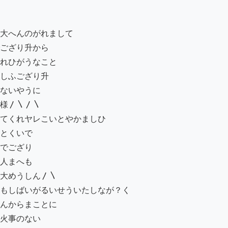
大へんのがれまして

ござり升から

れひがうなこと

しふござり升

ないやうに

様〳〵〳〵

てくれヤレこいとやかましひ

とくいで

でござり

人まへも

大めうしん〳〵

もしばいがるいせういたしなが？く

んからまことに

火事のない
