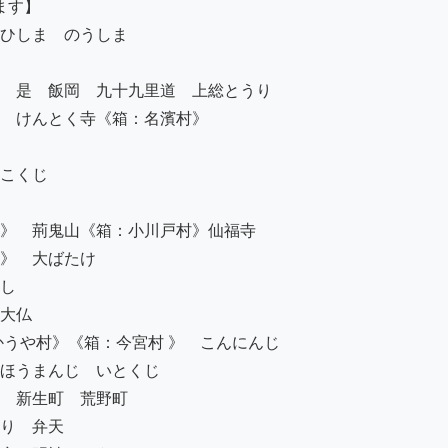
ひしま　のうしま　　

　是ゟ飯岡　九十九里道　上総とうり 

　けんとく寺《箱：名濱村》

こくじ

》　荊鬼山《箱：小川戸村》仙福寺

》　大ばたけ

し

大仏

うや村》《箱：今宮村 》　こんにんじ

ほうまんじ　いとくじ

　新生町　荒野町　

り　弁天
