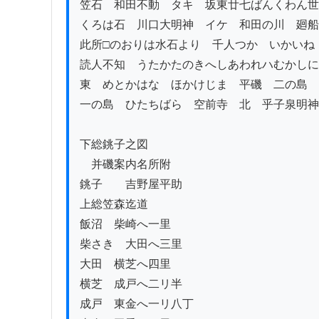
笠石　和田不動　タキ　坂東廿七ばんくわん世
くろは石　川口大明神　イケ　和田の川　廻船
此所□のおりは水石より　千人つか　いかいね

読人不知　うたかたのきへしあわれハむかしに
東　めとかはな　ほかけじま　平磯　二の島　
一の島　ひたちばら　空前寺　北　乎子泉明神

下総銚子之図

　并磯案内名所附

銚子ゟ　吉野屋平助

上総笠森迄道

飯沼ゟ柴崎へ一里

柴さきゟ大田へ三里

大田ゟ横芝へ四里

横芝ゟ成戸へ二リ半

成戸ゟ東金へ一リ八丁
