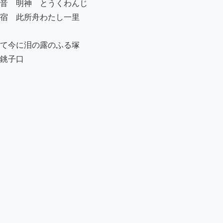
音　明神　とうくわんじ

宿　此所舟わたし一里

て今に泪の露のふる塚

銚子口
