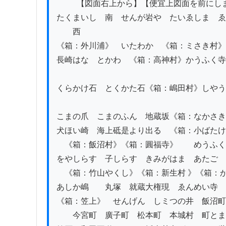
          【図面右上から】【便宜上図面を前にします】　

たくまいし　南　せんが岩や　たいゑしま　ゑ
　　西 

《箱：外川浦》　いたわか　《箱：ミさき村》
長崎はな　とかわ　《箱：高神村》かうふく寺
くらかけ石　とくかた石《箱：嶋田村》しやう
こまの爪　こまのふん　地蔵坂《箱：なかさき
犬ほい崎　海上砥是より出る　《箱：小ばたけ
　《箱：飯沼村》《箱：圓福寺》　　めうふく
をやしらす　子しらす　きみがはま　あたご　
　《箱：竹山やくし》《箱：新生村 》《箱：か
あしか嶋　　丸塚　就蔵大権現　ゑんめい寺　
《箱：笠上》　せんげん　しミつの井　飯沼町
　　今宮町　廣子町　松本町　本城村　町とま