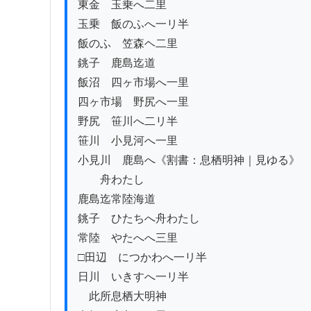
東金ゟ玉乗へ二里

玉乗ゟ飯のふへ一リ半

飯のふゟ笠森ヘ二里

銚子ゟ鹿島迄道

飯沼ゟ四ヶ市場へ一里

四ヶ市場ゟ野尻へ一里

野尻ゟ笹川へ二リ半

笹川ゟ小見河へ一里

小見川ゟ鹿島へ《割書：息栖明神｜見ゆる》

　　舟わたし

鹿島迄常陸海道

銚子ゟひたちへ舟わたし

常陸ゟやたへへ三里

□田辺ゟにつかわへ一リ半

日川ゟいきすへ一リ半

　此所息栖大明神
