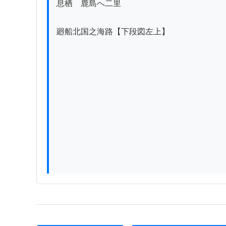
息栖ゟ鹿島へ二里

廻船北国之海路【下段図左上】
