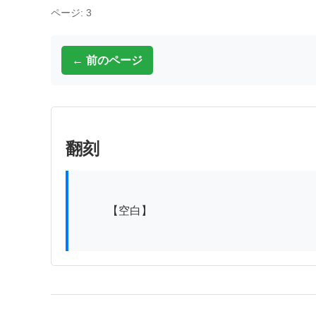
ページ: 3
← 前のページ
翻刻
          【空白】
