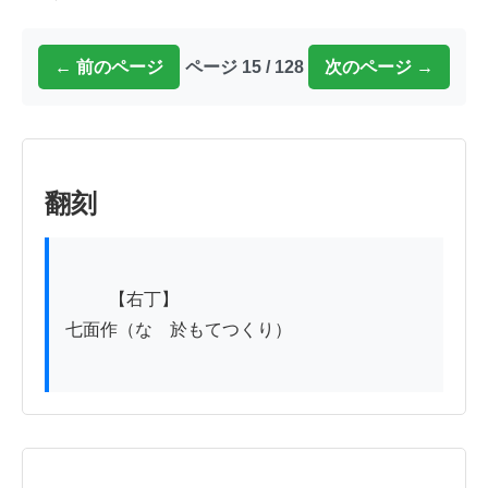
← 前のページ
ページ 15 / 128
次のページ →
翻刻
          【右丁】

七面作（なゝ於もてつくり）
