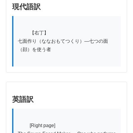
現代語訳
          【右丁】

七面作り（ななおもてつくり）―七つの面
（顔）を使う者

英語訳
          [Right page]
