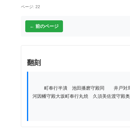
ページ: 22
← 前のページ
翻刻
          町奉行半潰　池田播磨守殿同　　井戸対馬守殿御勘定奉行半潰　水野筑後守殿同　　松平河内守殿同　　本多加賀守殿同　　川路左衛門尉殿同　　石
河因幡守殿大坂町奉行丸焼　久須美佐渡守殿奥