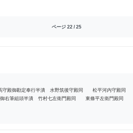
ページ 22 / 25
御右筆組頭半潰　竹村七左衛門殿同　　東條平左衛門殿同　　