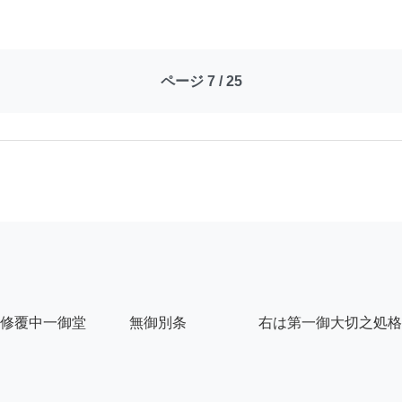
ページ 7 / 25
修覆中一御堂　　　無御別条　　　　　右は第一御大切之処格