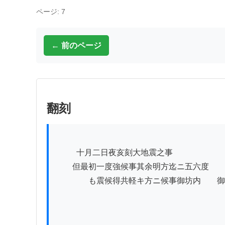
ページ: 7
← 前のページ
翻刻
          十月二日夜亥刻大地震之事

　　但最初一度強候事其余明方迄ニ五六度

　　　　も震候得共軽キ方ニ候事御坊内　　御