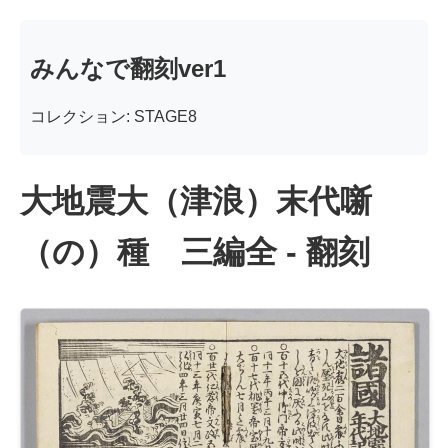
みんなで翻刻ver1
コレクション: STAGE8
大地震大（津浪）末代噺
（の）種 三編全 - 翻刻