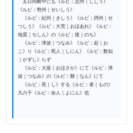
　五日同断中にも《ルビ：志州｜ししう》
《ルビ：勢州｜せいしう》

　《ルビ：紀州｜きしう》《ルビ：摂州｜せ
つしう》《ルビ：大荒｜おほあれ》《ルビ：
地震｜ぢしん》の《ルビ：後｜のち》

　《ルビ：津波｜つなみ》《ルビ：起｜お
こ》り《ルビ：死人｜しにん》《ルビ：数知
｜かずし》らず

　《ルビ：大坂｜おほさか》にて《ルビ：津
波｜つなみ》の《ルビ：難｜なん》にて

　《ルビ：死｜し》する《ルビ：者｜もの》
凡六千《ルビ：余人｜よにん》也
