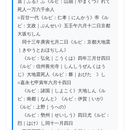
震｜ふる》ふ《ルビ：山崩｜やまくつ》れて
死人一万六千余人

○百廿一代《ルビ：仁孝｜にんかう》帝《ル
ビ：文政｜ぶんせい》五壬午六月十二日京都
大坂ぢしん

　同十三年庚寅七月二日《ルビ：京都大地震
｜きやうとおほぢしん》

　《ルビ：弘化｜こうくは》四年三月廿四日
《ルビ：信州善光寺｜しんしうぜんくはう
じ》大地震死人《ルビ：夥｜おびたゝ》し

○嘉永七甲寅年六月十四日

　《ルビ：諸国｜しよこく》大地しん《ル
ビ：南都｜なんと》《ルビ：伊賀｜いが》
《ルビ：上野｜うへの》

　《ルビ：勢州｜せいしう》四日尤《ルビ：
烈｜はけ》し同十一月四日
