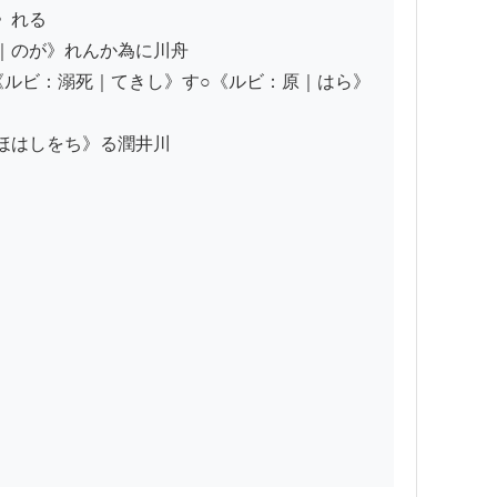
れる

のが》れんか為に川舟

《ルビ：溺死｜てきし》す○《ルビ：原｜はら》
はしをち》る潤井川
