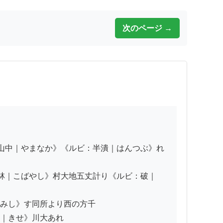
次のページ →
山中｜やまなか》《ルビ：半潰｜はんつぶ》れ
林｜こばやし》村大地五丈計り《ルビ：破｜
みし》す同所より西の方千

｜きせ》川大あれ
