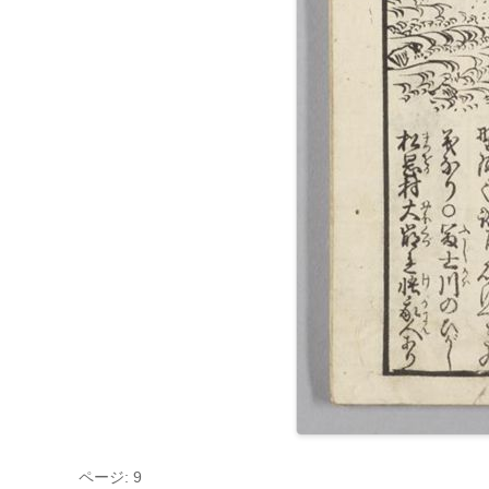
ページ: 9