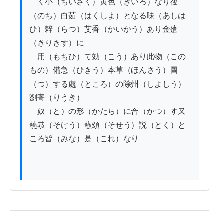
　く小（ちいさく）黄色（きいろ）なり後
（のち）白茹（はくしよ）となる味（あしは
ひ）辢（らつ）艾香（かいかう）あり金瘡
（きりきす）に

　用（もちひ）て効（こう）あり此物（この
もの）備急（ひきう）本草（ほんさう）圖
（つ）する處（ところ）の除州（しよしう）
劉寄（りうき）

　奴（と）の形（かたち）に合（かつ）す又 
蘓恭（そけう）蘓頌（そせう）説（とく）と
ころ皆（みな）是（これ）なり
