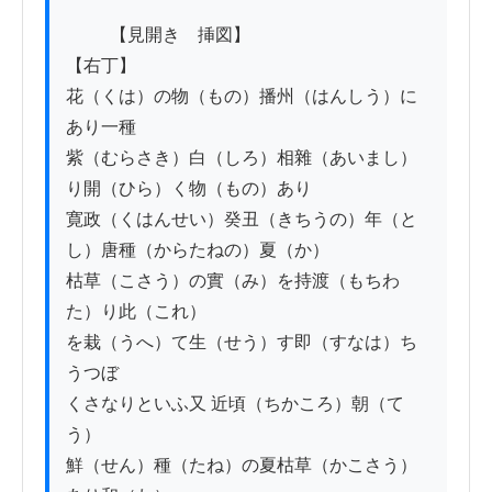
          【見開き　挿図】

【右丁】

花（くは）の物（もの）播州（はんしう）に
あり一種

紫（むらさき）白（しろ）相雜（あいまし）
り開（ひら）く物（もの）あり

寛政（くはんせい）癸丑（きちうの）年（と
し）唐種（からたねの）夏（か）

枯草（こさう）の實（み）を持渡（もちわ
た）り此（これ）

を栽（うへ）て生（せう）す即（すなは）ち
うつぼ

くさなりといふ又 近頃（ちかころ）朝（て
う）

鮮（せん）種（たね）の夏枯草（かこさう）