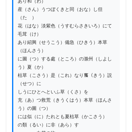
あり和（わ）

産（さん）うつぼくきと同（おな）し但
（たゝ）

花（はな）淡紫色（うすむらさきいろ）にて
毛茸（け）

あり紹興（せうこう）備急（ひきう）本草
（ほんさう）

に圖（つ）する處（ところ）の滁州（しよし
う）夏（か）

枯草（こさう）是（これ）なり𦾔（きう）説
（せつ）に

しうにひとへといふ草（くさ）を

充（あ）つ救荒（きうくはう）本草（ほんさ
う）の圖（つ）

には似（に）たれとも夏枯草（かこさう）

の類（るい）に非（あら）す
