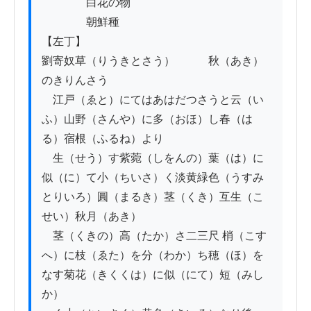
　　　　白花の物

　　　　朝鮮種

【左丁】

劉寄奴草（りうきとさう）　　　秋（あき）
のきりんさう

　江戸（ゑと）にてはあはだつさうと云（い
ふ）山野（さんや）に多（おほ）し春（は
る）宿根（ふるね）より

　生（せう）す紫菀（しをんの）葉（は）に
似（に）て小（ちいさ）く淡黄緑色（うすみ
とりいろ）圓（まるき）茎（くき）互生（こ
せい）秋月（あき）

　茎（くきの）高（たか）さ二三尺 梢（こす
へ）に枝（ゑた）を分（わか）ち穂（ほ）を
なす菊花（きくくは）に似（にて）短（みし
か）
