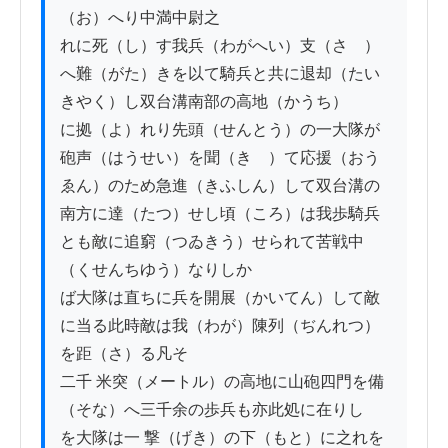
（お）へり中満中尉之

れに死（し）す我兵（わがへい）支（さゝ）
へ難（がた）きを以て騎兵と共に退却（たい
きやく）し双台溝南部の高地（かうち）

に拠（よ）れり先頭（せんとう）の一大隊が
砲声（はうせい）を聞（きゝ）て応援（おう
ゑん）のため急進（きふしん）して双台溝の

南方に達（たつ）せし頃（ころ）は我歩騎兵
とも敵に追窮（つゐきう）せられて苦戦中
（くせんちゆう）なりしか

ば大隊は直ちに兵を開展（かいてん）して敵
に当る此時敵は我（わが）陳列（ぢんれつ）
を距（さ）る凡そ

二千 米突（メートル）の高地に山砲四門を備
（そな）へ三千余の歩兵も亦此処に在りし

を大隊は一 撃（げき）の下（もと）に之れを