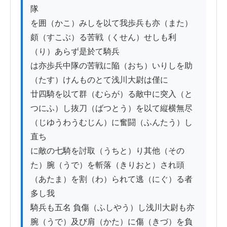
隊

を囲（かこ）みしを以て我歩兵も亦（また）
頗（すこぶ）る苦戦（くせん）せしも利
（り）あらず是於て騎兵

は亦歩兵中隊の苦戦に陥（おち）いりしを助
（たす）けんものとて浅川大尉は僅に

廿四騎を以て群（むらが）る敵中に突入（と
つにふ）し抜刀（ばつとう）を以て縦横無尽
（じゆうわうむじん）に奮闘（ふんたう）し
直ち

に敵の七騎を討取（うちと）り其他（その
た）腕（うで）を斬落（きりおと）され頭
（あたま）を割（わ）られて逃（にぐ）る者
多し我

騎兵も五名 負傷（ふしやう）し浅川大尉も亦 
腕（うで）及び肩（かた）に傷（きづ）を負