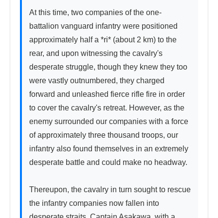
At this time, two companies of the one-
battalion vanguard infantry were positioned 
approximately half a *ri* (about 2 km) to the 
rear, and upon witnessing the cavalry's 
desperate struggle, though they knew they too 
were vastly outnumbered, they charged 
forward and unleashed fierce rifle fire in order 
to cover the cavalry's retreat. However, as the 
enemy surrounded our companies with a force 
of approximately three thousand troops, our 
infantry also found themselves in an extremely 
desperate battle and could make no headway.

Thereupon, the cavalry in turn sought to rescue 
the infantry companies now fallen into 
desperate straits. Captain Asakawa, with a 