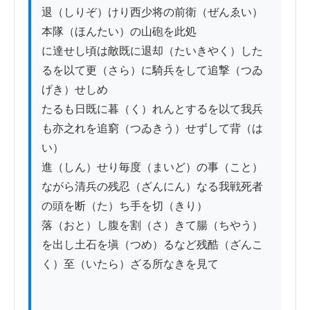
退（しりぞ）けり西少将の前衛（ぜんゑい）
本隊（ほんたい）の山砲を此処

に達せし頃は敵既に退却（たいきやく）した
るを以て更（さら）に騎兵をして追撃（つゐ
げき）せしめ

たるも日既に暮（く）れんとするを以て我兵
も亦之れを追窮（つゐきう）せずして背（は
い）

進（しん）せり毎度（まいど）の事（こと）
ながら清兵の残忍（ざんにん）なる我戦死者
の頭を断（た）ち手を切（きり）

落（おと）し腹を割（さ）きて腸（ちやう）
を出し土石を塡（つめ）るなど残酷（ざんこ
く）至（いたら）ざる所なきを見て
