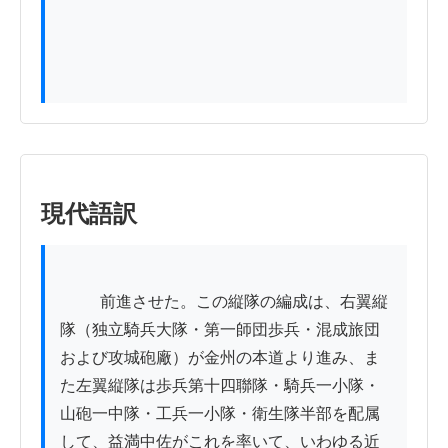
現代語訳
          前進させた。この縦隊の編成は、右翼縦
隊（独立騎兵大隊・第一師団歩兵・混成旅団
および攻城砲廠）が金州の本道より進み、ま
た左翼縦隊は歩兵第十四聯隊・騎兵一小隊・
山砲一中隊・工兵一小隊・衛生隊半部を配属
して、益満中佐がこれを率いて、いわゆる近