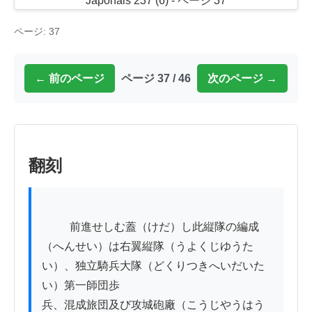
ページ: 37
← 前のページ
ページ 37 / 46
次のページ →
翻刻
          前進せしむ蓋（けだ）し此縦隊の編成
（へんせい）は右翼縦隊（うよくじゆうた
い）、独立騎兵大隊（どくりつきへいだいた
い）第一師団歩

兵、混成旅団及び攻城砲廠（こうじやうはう