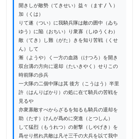
開きしが敵勢（てきせい）益々（ます〳〵）
加（くは）

りて遂（つい）に我騎兵隊は敵の囲中（ゐち
ゆう）に陥（おちい）り衆寡（しゆうくわ）
敵（てき）し難（がた）きを知り苦戦（くせ
ん）して

漸（ようや）く一方の血路（けつろ）を開き
双台溝の方向に退却（たいきやく）せりこの
時前隊の歩兵

一大隊の二個中隊は其 後方（こうはう）半里
許（はんりばかり）の処に在て騎兵の苦戦を
見るや

亦衆寡敵すべからざるを知るも騎兵の退却を
助（たす）けんが爲めに突進（とつしん）

して猛烈（もうれつ）の射撃（しやげき）を
爲せり然れ共敵は凡そ三千の大兵を以て我中