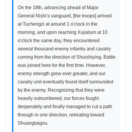
On the 18th, advancing ahead of Major 
General Nishi's vanguard, [the troops] arrived 
at Tuchengzi at around 1 o'clock in the 
morning, and upon reaching Xujiatum at 10 
o'clock the same day, they encountered 
several thousand enemy infantry and cavalry 
coming from the direction of Shuishiying. Battle 
was joined here for the first time. However, 
enemy strength grew ever greater, and our 
cavalry unit eventually found itself surrounded 
by the enemy. Recognizing that they were 
heavily outnumbered, our forces fought 
desperately and finally managed to cut a path 
through in one direction, retreating toward 
Shuangtaigou.
