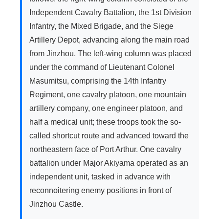
Independent Cavalry Battalion, the 1st Division 
Infantry, the Mixed Brigade, and the Siege 
Artillery Depot, advancing along the main road 
from Jinzhou. The left-wing column was placed 
under the command of Lieutenant Colonel 
Masumitsu, comprising the 14th Infantry 
Regiment, one cavalry platoon, one mountain 
artillery company, one engineer platoon, and 
half a medical unit; these troops took the so-
called shortcut route and advanced toward the 
northeastern face of Port Arthur. One cavalry 
battalion under Major Akiyama operated as an 
independent unit, tasked in advance with 
reconnoitering enemy positions in front of 
Jinzhou Castle.
