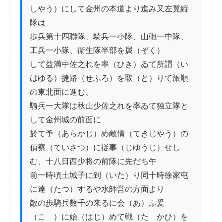
しやう）にして金州の本道より進み又左翼縦
隊は

歩兵第十四聯隊、騎兵一小隊、山砲一中隊、
工兵一小隊、衛生隊半部を属（ぞく）

して益満中佐之れを率（ひき）ゐて所謂（い
はゆる）捷路（せふろ）を取（と）りて旅順
の東北面に進む、

騎兵一大隊は秋山少佐之れを率ゐて独立隊と
して金州城の前面に

於て予（あらかじ）め敵情（てきじやう）の
偵察（ていさつ）に従事（じゆうじ）せし
む、十八日西少将の前隊に先だち午

前一時頃土城子に到（いた）り同十時徐家屯
に達（たつ）するや水師営の方面より

敵の歩騎兵数千の来るに会（あ）ふ爰
（こゝ）に始（はじ）めて戦（たゝかひ）を