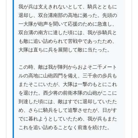
我が兵は支えきれないとして、騎兵とともに
退却し、双台溝南部の高地に拠った。先頭の
一大隊が砲声を聞いて応援のために急進し、
双台溝の南方に達した頃には、我が歩騎兵と
も敵に追い詰められて苦戦中であったため、
大隊は直ちに兵を展開して敵に当たった。

この時、敵は我が陣列からおよそ二千メート
ルの高地に山砲四門を備え、三千余の歩兵も
またそこにいたが、大隊は一撃のもとにこれ
を退けた。西少将の前衛本隊の山砲がここに
到達した頃には、敵はすでに退却していたた
め、さらに騎兵をして追撃させたが、日がす
でに暮れようとしていたため、我が兵もまた
これを追い詰めることなく前進を続けた。
