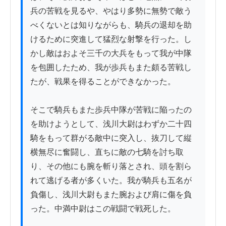
兵の苦戦を見るや、やはり多勢に無勢で敵う
べくないとは知りながらも、騎兵の退却を助
けるために突進して猛烈な射撃を行った。し
かし敵はおよそ三千の大兵をもって我が中隊
を包囲したため、我が歩兵もまた頗る苦戦し
たが、戦果を得ることができなかった。

そこで騎兵もまた歩兵中隊が苦戦に陥ったの
を助けようとして、浅川大尉はわずか二十四
騎をもって群がる敵中に突入し、抜刀して縦
横無尽に奮闘し、直ちに敵の七騎を討ち取
り、その他にも腕を斬り落とされ、頭を割ら
れて逃げる者が多くいた。我が騎兵も五名が
負傷し、浅川大尉もまた腕および肩に傷を負
った。中満中尉はこの戦闘で戦死した。
