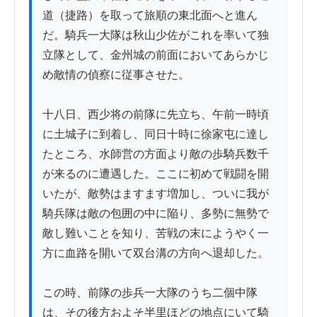
道（捷路）を取って旅順の東北面へと進ん
だ。騎兵一大隊は秋山少佐がこれを率いて独
立隊として、金州城の前面においてあらかじ
め敵情の偵察に従事させた。

十八日、西少将の前隊に先立ち、午前一時頃
に土城子に到着し、同日十時に徐家屯に達し
たところ、水師営の方面より敵の歩騎兵数千
が来るのに遭遇した。ここに初めて戦闘を開
いたが、敵勢はますます増加し、ついに我が
騎兵隊は敵の包囲の中に陥り、多勢に無勢で
敵し難いことを知り、苦戦の末にようやく一
方に血路を開いて双台溝の方向へ退却した。

この時、前隊の歩兵一大隊のうち二個中隊
は、その後方およそ半里ほどの地点にいて騎