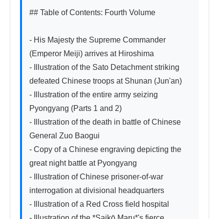
## Table of Contents: Fourth Volume

- His Majesty the Supreme Commander 
(Emperor Meiji) arrives at Hiroshima

- Illustration of the Sato Detachment striking 
defeated Chinese troops at Shunan (Jun'an)

- Illustration of the entire army seizing 
Pyongyang (Parts 1 and 2)

- Illustration of the death in battle of Chinese 
General Zuo Baogui

- Copy of a Chinese engraving depicting the 
great night battle at Pyongyang

- Illustration of Chinese prisoner-of-war 
interrogation at divisional headquarters

- Illustration of a Red Cross field hospital

- Illustration of the *Saikō Maru*'s fierce 