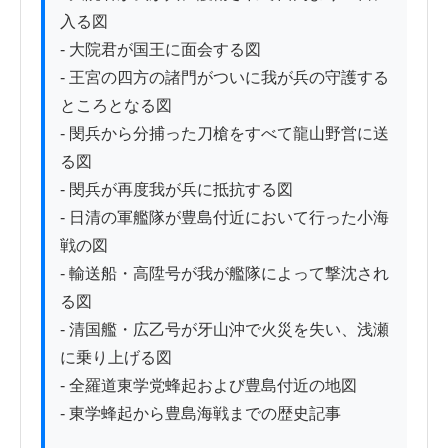
入る図

- 大院君が国王に面会する図

- 王宮の四方の諸門がついに我が兵の守護する
ところとなる図

- 閔兵から分捕った刀槍をすべて龍山野営に送
る図

- 閔兵が再度我が兵に抵抗する図

- 日清の軍艦隊が豊島付近において行った小海
戦の図

- 輸送船・高陞号が我が艦隊によって撃沈され
る図

- 清国艦・広乙号が牙山沖で火災を失い、浅瀬
に乗り上げる図

- 全羅道東学党蜂起および豊島付近の地図

- 東学蜂起から豊島海戦までの歴史記事
