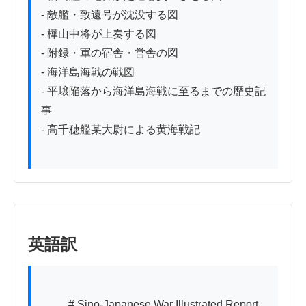
- 敵艦・致遠号が沈没する図

- 樺山中将が上奏する図

- 附録・軍の宿舎・営舎の図

- 海洋島海戦の戦図

- 平壌陥落から海洋島海戦に至るまでの歴史記
事

- 高千穂艦某大尉による黄海戦記

英語訳
          # Sino-Japanese War Illustrated Report
