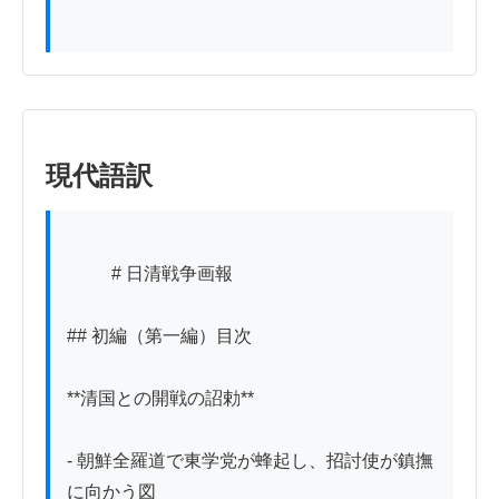
現代語訳
          # 日清戦争画報

## 初編（第一編）目次

**清国との開戦の詔勅**

- 朝鮮全羅道で東学党が蜂起し、招討使が鎮撫
に向かう図
