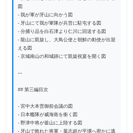
図

- 我が軍が牙山に向かう図

- 牙山にて我が軍隊が兵営に駐屯する図

- 分捕り品を白石津より仁川に回送する図

- 龍山に凱旋し、大鳥公使と朝鮮の勅使が出迎
える図

- 京城南山の和城跡にて凱旋祝宴を開く図

---

## 第三編目次

- 宮中大本営御前会議の図

- 日本艦隊が威海衛を衝く図

- 野津中将が釜山に上陸する図

- 牙山で敗れた将軍・葉志超が平壌へ密かに逃