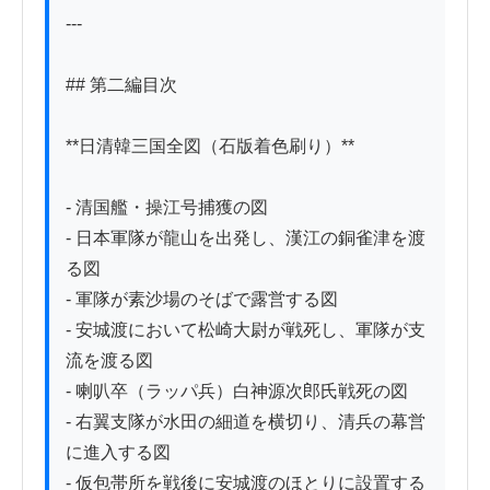
---

## 第二編目次

**日清韓三国全図（石版着色刷り）**

- 清国艦・操江号捕獲の図

- 日本軍隊が龍山を出発し、漢江の銅雀津を渡
る図

- 軍隊が素沙場のそばで露営する図

- 安城渡において松崎大尉が戦死し、軍隊が支
流を渡る図

- 喇叭卒（ラッパ兵）白神源次郎氏戦死の図

- 右翼支隊が水田の細道を横切り、清兵の幕営
に進入する図

- 仮包帯所を戦後に安城渡のほとりに設置する