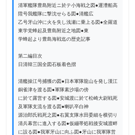
清軍艦隊豊島附近ニ於テ小海戦之図●運漕船高
陞号我艦隊に撃沈せらる図●清艦広

乙号牙山沖に火を失し浅瀬に乗上る図●全羅道
東学党蜂起及豊島附近之地図●東

学蜂起より豊島海戦迄の歴史記事

第二編目次

日清韓三国全図石板着色摺

清艦操江号捕獲の図●日本軍隊龍山を発し漢江
銅雀津を渡る図●軍隊素沙場の傍

に於て露営する図●安城渡に於て松崎大尉戦死
及軍隊支流を渡る図●喇叭卒白神

源治郎氏戦死之図●右翼支隊水田委細を横切り
清兵幕営に進入する図●仮繃帯処戦後安城渡畔
に設る図●我軍牙山に向ふ図●牙山に我軍隊営