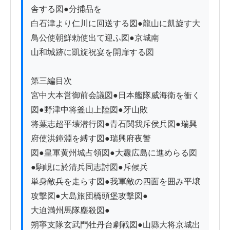
舎する図●分捕品を

白石津より仁川に回送する図●龍山に凱旋す大
鳥公使朝鮮勅使出て迎ふ図●京城南

山和城跡に凱旋祝宴を開扉する図

第三編目次

宮中大本営御前会議図●日本艦隊威海衛を衝く
図●野津中将釜山上陸図●牙山敗

将葉志超平壊潜行図●青石関我斥侯兵図●瑞興
府使洪鐘淵を縛す図●瑞興府夜警

図●皇軍黄州城占領図●大纛広島に進めらる図
●駒峴に於清兵同志討図●斥候兵

単身敵兵を走らす図●我軍敵の四面を囲み平壌
攻撃図●大島旅団橋頭堡攻撃図●

大迫満州馬隊塵殺図●

朔寧支隊玄武門牡丹台劇戦図●山縣大将京城出