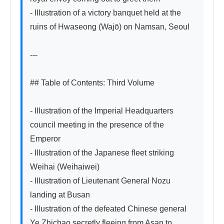
- Illustration of a victory banquet held at the 
ruins of Hwaseong (Wajō) on Namsan, Seoul

---

## Table of Contents: Third Volume

- Illustration of the Imperial Headquarters 
council meeting in the presence of the 
Emperor

- Illustration of the Japanese fleet striking 
Weihai (Weihaiwei)

- Illustration of Lieutenant General Nozu 
landing at Busan

- Illustration of the defeated Chinese general 
Ye Zhichao secretly fleeing from Asan to 