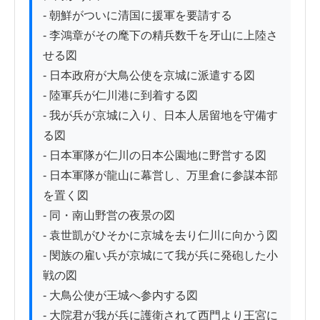
- 朝鮮がついに清国に援軍を要請する

- 李鴻章がその麾下の精兵数千を牙山に上陸さ
せる図

- 日本政府が大鳥公使を京城に派遣する図

- 陸軍兵が仁川港に到着する図

- 我が兵が京城に入り、日本人居留地を守備す
る図

- 日本軍隊が仁川の日本公園地に野営する図

- 日本軍隊が龍山に幕営し、万里倉に参謀本部
を置く図

- 同・南山野営の夜景の図

- 袁世凱がひそかに京城を去り仁川に向かう図

- 閔族の雇い兵が京城にて我が兵に発砲した小
戦の図

- 大鳥公使が王城へ参内する図

- 大院君が我が兵に護衛されて西門より王宮に