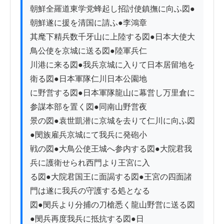
朝鮮全羅道東学党蜂起し招討使鎮撫に向ふ図●
朝鮮遂に援を清国に請ふ●李鴻章

其麾下精兵数千牙山に上陸する図●日本大使大
鳥公使を京城に送る図●陸軍兵仁

川港に来る図●我兵京城に入りて日本居留地を
衛る図●日本軍隊仁川日本公園地

に野営する図●日本軍隊龍山に幕営し万里倉に
参謀本部を置く図●同南山野営夜

景の図●袁世凱潜に京城を去りて仁川に向ふ図
●閔族雇兵京城にて我兵に発砲小

戦の図●大鳥公使王城へ参内する図●大院君我
兵に護衛せられ西門より王宮に入

る図●大院君国王に面謁する図●王宮の四面諸
門は遂に我兵の守護する処となる

図●閔兵より分捕の刀槍悉く龍山野営に送る図
●閔兵再度我兵に抵抗する図●日
