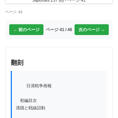
ページ: 41
← 前のページ
ページ 41 / 46
次のページ →
翻刻
          日清戦争画報　　

　初編目次

清国と戦線詔勅
