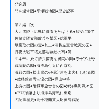
発迎恩

門を過す図●平壌戦地図●歴史記事

第四編目次

大元帥陛下広島に御着あそばさる●順安に於て
佐藤支隊支那敗兵を撃図●総軍平

壌乗取の図の壹●其二●清将左宝貴戦死の図●
月夜大戦平壌支那彫刻絵の写●師

団本部に於て清兵捕虜を審問の図●赤十字社野
戦病院の図●海洋島付近に西京丸

激戦の図●松山艦の砲弾定遠を出火せしむる図
●敵艦致遠号沈没の図●樺山中将

上奏の図●附録軍旅舎営の図●海洋島海戦々図
●平壌陥落より海洋島海戦に至迄

の記事歴史●高千穂艦某大尉黄海戦記
