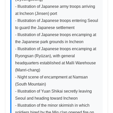
- Illustration of Japanese army troops arriving 
at Incheon (Jinsen) port

- Illustration of Japanese troops entering Seoul 
to guard the Japanese settlement

- Illustration of Japanese troops encamping at 
the Japanese park grounds in Incheon

- Illustration of Japanese troops encamping at 
Ryongsan (Ryūzan), with general 
headquarters established at Malli Warehouse 
(Manri-chang)

- Night scene of encampment at Namsan 
(South Mountain)

- Illustration of Yuan Shikai secretly leaving 
Seoul and heading toward Incheon

- Illustration of the minor skirmish in which 
soldiers hired by the Min clan opened fire on 