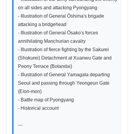
on all sides and attacking Pyongyang

- Illustration of General Ōshima's brigade 
attacking a bridgehead

- Illustration of General Ōsako's forces 
annihilating Manchurian cavalry

- Illustration of fierce fighting by the Sakurei 
(Shokurei) Detachment at Xuanwu Gate and 
Peony Terrace (Botandai)

- Illustration of General Yamagata departing 
Seoul and passing through Yeongeun Gate 
(Eion-mon)

- Battle map of Pyongyang

- Historical account

---
