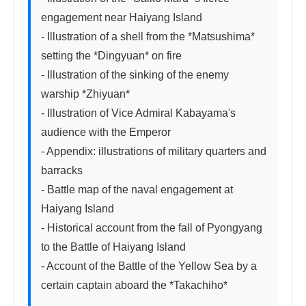
engagement near Haiyang Island

- Illustration of a shell from the *Matsushima* 
setting the *Dingyuan* on fire

- Illustration of the sinking of the enemy 
warship *Zhiyuan*

- Illustration of Vice Admiral Kabayama's 
audience with the Emperor

- Appendix: illustrations of military quarters and 
barracks

- Battle map of the naval engagement at 
Haiyang Island

- Historical account from the fall of Pyongyang 
to the Battle of Haiyang Island

- Account of the Battle of the Yellow Sea by a 
certain captain aboard the *Takachiho*
