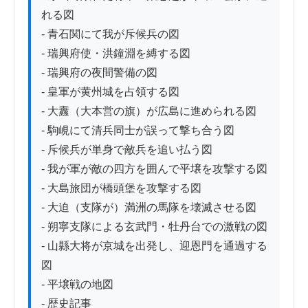
れる図

- 青石関にて我が斥候兵の図

- 瑞興府使・洪鐘淵を縛する図

- 瑞興府の夜間警備の図

- 皇軍が黄州城を占領する図

- 大纛（大本営の旗）が広島に進められる図

- 駒峴にて清兵同士が誤って撃ち合う図

- 斥候兵が単身で敵兵を追い払う図

- 我が軍が敵の四方を囲んで平壌を攻撃する図

- 大島旅団が橋頭堡を攻撃する図

- 大迫（支隊が）満洲の馬隊を壊滅させる図

- 朔寧支隊による玄武門・牡丹台での激戦の図

- 山縣大将が京城を出発し、迎恩門を通過する
図

- 平壌戦の地図

- 歴史記事
