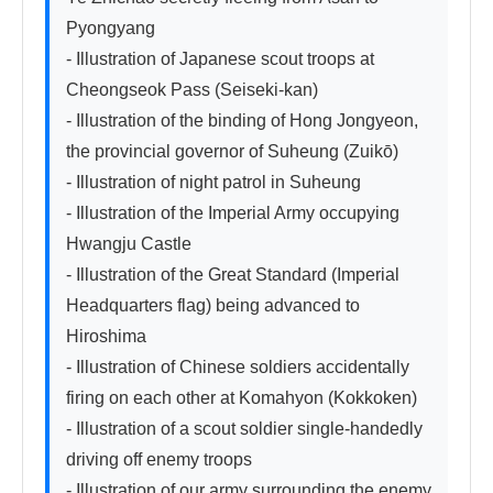
Pyongyang

- Illustration of Japanese scout troops at 
Cheongseok Pass (Seiseki-kan)

- Illustration of the binding of Hong Jongyeon, 
the provincial governor of Suheung (Zuikō)

- Illustration of night patrol in Suheung

- Illustration of the Imperial Army occupying 
Hwangju Castle

- Illustration of the Great Standard (Imperial 
Headquarters flag) being advanced to 
Hiroshima

- Illustration of Chinese soldiers accidentally 
firing on each other at Komahyon (Kokkoken)

- Illustration of a scout soldier single-handedly 
driving off enemy troops

- Illustration of our army surrounding the enemy 