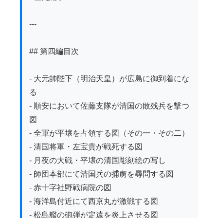
---

## 第四編目次

- 大元帥陛下（明治天皇）が広島に御到着にな
る

- 順安において佐藤支隊が清国の敗残兵を撃つ
図

- 全軍が平壌を占領する図（その一・その二）

- 清国将軍・左宝貴が戦死する図

- 月夜の大戦・平壌の清国彫刻絵の写し

- 師団本部にて清国兵の捕虜を尋問する図

- 赤十字社野戦病院の図

- 海洋島付近にて西京丸が激戦する図

- 松島艦の砲弾が定遠を炎上させる図
