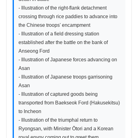
- Illustration of the right-flank detachment 
crossing through rice paddies to advance into 
the Chinese troops' encampment

- Illustration of a field dressing station 
established after the battle on the bank of 
Anseong Ford

- Illustration of Japanese forces advancing on 
Asan

- Illustration of Japanese troops garrisoning 
Asan

- Illustration of captured goods being 
transported from Baekseok Ford (Hakusekitsu) 
to Incheon

- Illustration of the triumphal return to 
Ryongsan, with Minister Ōtori and a Korean 
royal envoy coming out to greet them
