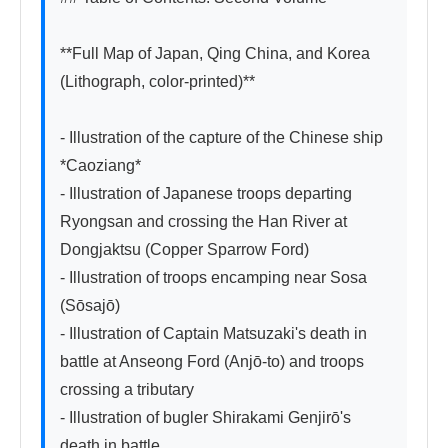
**Full Map of Japan, Qing China, and Korea 
(Lithograph, color-printed)**

- Illustration of the capture of the Chinese ship 
*Caoziang*

- Illustration of Japanese troops departing 
Ryongsan and crossing the Han River at 
Dongjaktsu (Copper Sparrow Ford)

- Illustration of troops encamping near Sosa 
(Sōsajō)

- Illustration of Captain Matsuzaki's death in 
battle at Anseong Ford (Anjō-to) and troops 
crossing a tributary

- Illustration of bugler Shirakami Genjirō's 
death in battle
