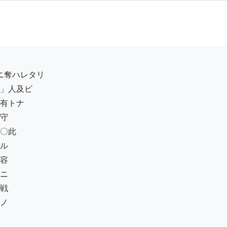
」人及ビ

有トナ

守

〇此

ル

容

ニ

戦

ノ
