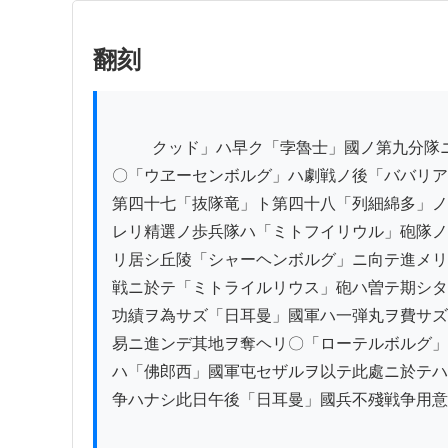
翻刻
          クッド」ハ早ク「孛魯士」國ノ第九分隊ニ奪ハレタリ

〇「ウヱーセンボルグ」ハ劇戦ノ後「ババリア
第四十七「抜隊竜」ト第四十八「列細綿多」ノ
レリ精選ノ歩兵隊ハ「ミトフイリウル」砲隊ノ
リ居シ丘陵「シャーヘンボルグ」ニ向テ進メリ
戦ニ於テ「ミトライルリウス」砲ハ曽テ期シタ
功績ヲ為サズ「日耳曼」國軍ハ一弾丸ヲ費サズ
易ニ進ンデ其地ヲ奪ヘリ〇「ローテルボルグ」
ハ「佛郎西」國軍屯セザルヲ以テ此處ニ於テハ
争ハナシ此日午後「日耳曼」國兵不殘戦争用意