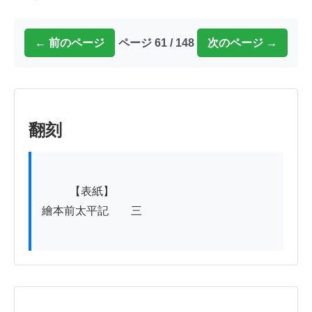
← 前のページ
ページ 61 / 148
次のページ →
翻刻
          【表紙】

繪本前太平記　　三
