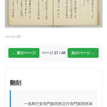
ページ: 27
← 前のページ
ページ 27 / 48
次のページ →
翻刻
          一浅草行安寺門前同所正行寺門前同所本