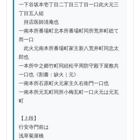
一下谷坂本壱丁目二丁目三丁目一口此火元三
丁目五人組

　持店医師清庵也

一南本所番場町北本所番場町同所荒井町総て
而一口

　此火元南本所番場町家主新八荒井町同忠太
郎也

一本所中之郷竹町同続松平周防守殿下屋敷共
一口也《割書：缺火｜元》

一南本所石原町火元家主久右衛門一口也

一南本所元瓦町同所小梅瓦町一口火元は元瓦
町

【上段】

行安寺門前は

浅草菊屋橋
