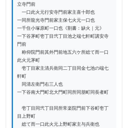
立寺門前

　一口此火元行安寺門前家主喜十郎也

一同所龍光寺門前家主保七火元一口也

一千住小塚原町一口也《割書：缺火｜元》

一下谷茅町壱丁目弐丁目池之端七軒町講安寺
門前

　称仰院門前其外門前地五六ケ所総て而一口
此火元茅町

　壱丁目家主清兵衛同二丁目同金七池の端七
軒町

　同清左衛門右三人也

一下谷南大門町北大門町同所同朋町同長者町

　壱丁目同弐丁目同所常楽院門前下谷町壱丁
目上野町

　総て而一口此火元上野町家主与兵衛也
